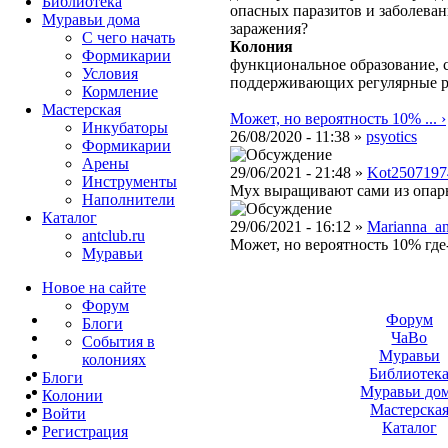
Библиотека
опасных паразитов и заболева
Муравьи дома
заражения?
С чего начать
Колония
Формикарии
функциональное образование, с
Условия
поддерживающих регулярные 
Кормление
Мастерская
Может, но вероятность 10% ... ›
Инкубаторы
26/08/2020 - 11:38 »
psyotics
Формикарии
Арены
29/06/2021 - 21:48 »
Kot2507197
Инструменты
Мух выращивают сами из опары
Наполнители
Каталог
29/06/2021 - 16:12 »
Marianna_an
antclub.ru
Может, но вероятность 10% где
Муравьи
Новое на сайте
Форум
Форум
Блоги
ЧаВо
События в
Муравьи
колониях
Библиотек
Блоги
Муравьи до
Колонии
Мастерска
Войти
Каталог
Peгиcтpaция