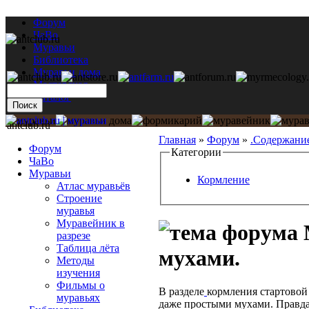
Форум
ЧаВо
Муравьи
Библиотека
Муравьи дома
Мастерская
Каталог
antclub.ru
Главная
»
Форум
»
.Содержани
Форум
Категории
ЧаВо
Муравьи
Кормление
Атлас муравьёв
Строение
муравья
Муравейник в
разрезе
Таблица лёта
мухами.
Методы
изучения
Фильмы о
В разделе
кормления стартово
муравьях
даже простыми мухами. Правда 