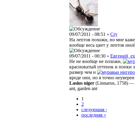
09/07/2011 - 08:51 »
Cry
На лептов похожи, но мне кажет
вообще весь цвет у лептов иной
09/07/2011 - 00:30 »
Евгений_e
Не не вообще не похожи,
красноватый оттенок и попки 
размер чем и
нигеро
вроде они, но я точно неувере
Lasius niger
(Linnaeus, 1758)
ant, garden ant
1
2
следующая ›
последняя »