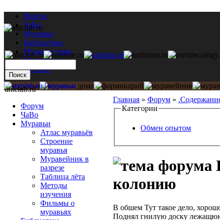
Форум
ЧаВо
Муравьи
Библиотека
Муравьи дома
Мастерская
Каталог
antclub.ru
Главная
»
Форум
»
.Содержани
Форум
Категории
ЧаВо
Муравьи
Обмен опытом
Атлас муравьёв
Строение
муравья
Муравейник в
разрезе
Таблица лёта
колонию
Методы
изучения
Фильмы о
В обшем Тут такое дело, хорош
муравьях
Поднял гнилую доску лежащюю