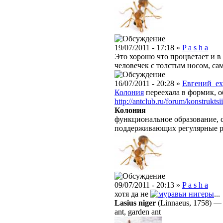
19/07/2011 - 17:18 »
P a s h a
Это хорошо что процветает и в
человечек с толстым носом, сам
16/07/2011 - 20:28 »
Евгений_e
Колония
переехала в формик, о
http://antclub.ru/forum/konstruktsii
Колония
функциональное образование, с
поддерживающих регулярные 
09/07/2011 - 20:13 »
P a s h a
хотя да не
нигеры
...
Lasius niger
(Linnaeus, 1758)
ant, garden ant