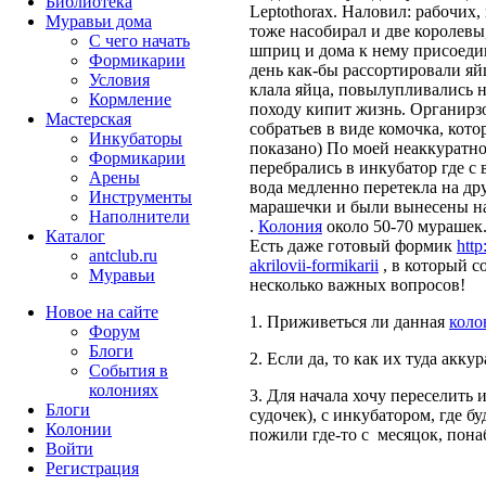
Библиотека
Leptothorax. Наловил: рабочих,
Муравьи дома
тоже насобирал и две королевы,
С чего начать
шприц и дома к нему присоеди
Формикарии
день как-бы рассортировали яй
Условия
клала яйца, повылупливались 
Кормление
походу кипит жизнь. Органирз
Мастерская
собратьев в виде комочка, кото
Инкубаторы
показано) По моей неаккуратно
Формикарии
перебрались в инкубатор где с
Арены
вода медленно перетекла на др
Инструменты
марашечки и были вынесены на
Наполнители
.
Колония
около 50-70 мурашек.
Каталог
Есть даже готовый формик
http
antclub.ru
akrilovii-formikarii
, в который с
Муравьи
несколько важных вопросов!
Новое на сайте
1. Приживеться ли данная
коло
Форум
Блоги
2. Если да, то как их туда акку
События в
колониях
3. Для начала хочу переселить
Блоги
судочек), с инкубатором, где б
Колонии
пожили где-то с месяцок, пона
Войти
Peгиcтpaция