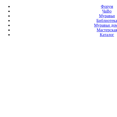
Форум
ЧаВо
Муравьи
Библиотек
Муравьи до
Мастерска
Каталог