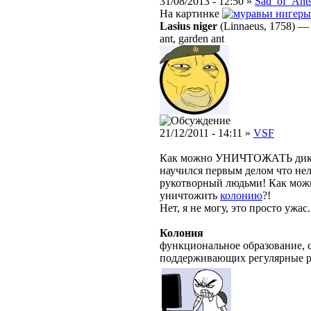
31/08/2013 - 12:50 »
Sad_of_Ant
На картинке
нигеры
Lasius niger
(Linnaeus, 1758)
ant, garden ant
21/12/2011 - 14:11 »
VSF
Как можно УНИЧТОЖАТЬ ди
научился первым делом что нел
рукотворный людьми! Как можн
уничтожить
колонию
?!
Нет, я не могу, это просто ужас.
Колония
функциональное образование, с
поддерживающих регулярные 