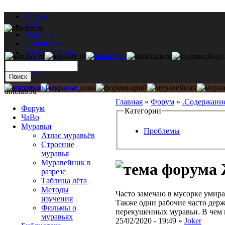
Форум
ЧаВо
Муравьи
Библиотека
Муравьи дома
Мастерская
Каталог
antclub.ru
Главная
»
Форум
»
.Содержани
Форум
Категории
ЧаВо
Муравьи
Проблемы
Атлас муравьёв
Строение
муравья
Муравейник в
разрезе
Таблица лёта
Методы
Часто замечаю в мусорке умир
изучения
Также одни рабочие часто держ
Фильмы о
перекушенных муравьи. В чем 
муравьях
25/02/2020 - 19:49 »
Joker