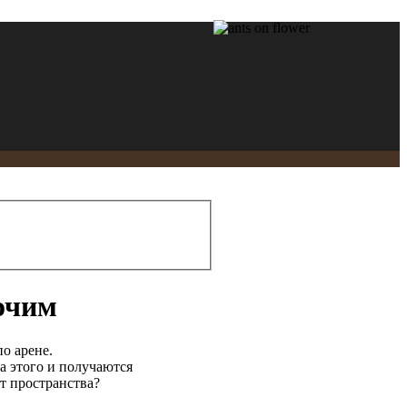
очим
о арене.
а этого и получаются
т пространства?