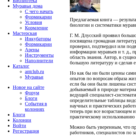
Библиотека
Муравьи дома
С чего начать
Формикарии
Предлагаемая книга — результ
Условия
биологии и систематики мурав
Кормление
Мастерская
Г. М. Длусский проявил большо
Инкубаторы
посвящена громадная литерату
Формикарии
проверил, подтвердил или подв
Арены
информации муравьев и т. д., 
Инструменты
область знания. Автор, в сущно
Наполнители
большую литературу и сделав е
Каталог
antclub.ru
Но как бы ни были ценны сами
Муравьи
опытов по вопросам образа жиз
если бы они были лишены сист
Новое на сайте
добываемый в природе материал
Форум
ведущий специалист-системати
Блоги
определительные таблицы видо
События в
научных и практических работ
колониях
теперь при все возрастающем 
Блоги
практическому использованию в
Колонии
Войти
Можно быть уверенным, что пр
Peгиcтpaция
работников, специалистов по з