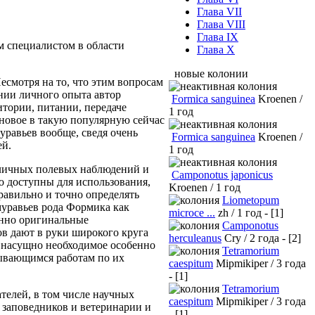
Глава VII
Глава VIII
Глава IX
м специалистом в области
Глава X
новые колонии
есмотря на то, что этим вопросам
нии личного опыта автор
Formica sanguinea
Kroenen /
итории, питании, передаче
1 год
 новое в такую популярную сейчас
муравьев вообще, сведя очень
Formica sanguinea
Kroenen /
ей.
1 год
 личных полевых наблюдений и
Camponotus japonicus
о доступны для использования,
Kroenen / 1 год
авильно и точно определять
Liometopum
муравьев рода Формика как
microce ...
zh / 1 год - [1]
енно оригинальные
Camponotus
в дают в руки широкого круга
herculeanus
Cry / 2 года - [2]
, насущно необходимое особенно
Tetramorium
тывающимся работам по их
caespitum
Mipmikiper / 3 года
- [1]
Tetramorium
телей, в том числе научных
caespitum
Mipmikiper / 3 года
в заповедников и ветеринарии и
- [1]