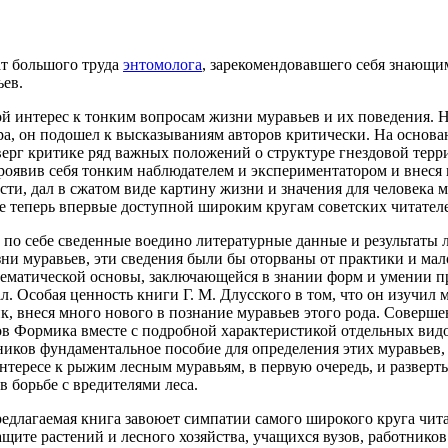
ат большого труда
энтомолога
, зарекомендовавшего себя знающи
ьев.
й интерес к тонким вопросам жизни муравьев и их поведения. Н
ра, он подошел к высказываниям авторов критически. На основа
ерг критике ряд важных положений о структуре гнездовой терр
проявив себя тонким наблюдателем и экспериментатором и внеся
сти, дал в сжатом виде картину жизни и значения для человека 
е теперь впервые доступной широким кругам советских читател
 по себе сведенные воедино литературные данные и результаты
ни муравьев, эти сведения были бы оторваны от практики и мал
ематической основы, заключающейся в знании форм и умении пр
. Особая ценность книги Г. М. Длусского в том, что он изучил 
к, внеся много нового в познание муравьев этого рода. Соверш
в Формика вместе с подробной характеристикой отдельных видо
ников фундаментальное пособие для определения этих муравьев
интересе к рыжим лесным муравьям, в первую очередь, и развер
 борьбе с вредителями леса.
едлагаемая книга завоюет симпатии самого широкого круга чита
ащите растений и лесного хозяйства, учащихся вузов, работнико