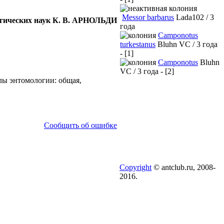
Messor barbarus
Lada102 / 3
огических наук К. В. АРНОЛЬДИ
года
Camponotus
turkestanus
Bluhn VC / 3 года
- [1]
Camponotus
Bluhn
VC / 3 года - [2]
елы энтомологии: общая,
Сообщить об ошибке
Copyright
© antclub.ru, 2008-
2016.