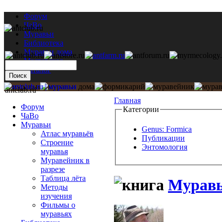
Форум
ЧаВо
Муравьи
Библиотека
Муравьи дома
Мастерская
Каталог
antclub.ru
Главная
Форум
Категории
ЧаВо
Муравьи
Genus: Formica
Атлас муравьёв
Публикации
Строение
Энтомология
муравья
Муравейник в
разрезе
Таблица лёта
Муравь
Методы
изучения
Фильмы о
муравьях