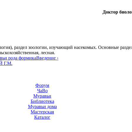
Доктор биол
...логия), раздел зоологии, изучающий насекомых. Основные разд
ьскохозяйственная, лесная.
вьи рода формика
Введение ›
 Г.М.
Форум
ЧаВо
Муравьи
Библиотека
Муравьи дома
Мастерская
Каталог