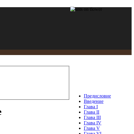
Предисловие
Введение
Глава I
е
Глава II
Глава III
Глава IV
Глава V
Глава VI