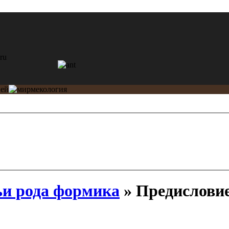
и рода формика
» Предислови