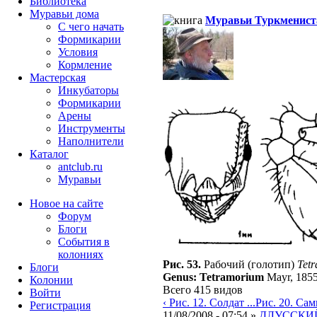
Библиотека
Муравьи дома
Муравьи Туркменист
С чего начать
Формикарии
Условия
Кормление
Мастерская
Инкубаторы
Формикарии
Арены
Инструменты
Наполнители
Каталог
antclub.ru
Муравьи
Новое на сайте
Форум
Блоги
События в
колониях
Рис. 53.
Рабочий (голотип)
Tetr
Блоги
Genus: Tetramorium
Mayr, 185
Колонии
Всего 415 видов
Войти
‹ Рис. 12. Солдат ...
Рис. 20. Самка
Peгиcтpaция
11/08/2008 - 07:54 »
ДЛУССКИЙ