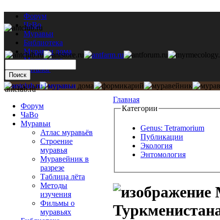
Форум
ЧаВо
Муравьи
Библиотека
Муравьи дома
Мастерская
Каталог
antclub.ru
Главная
Форум
Категории
ЧаВо
Муравьи
Genus: Tetramorium
Атлас муравьёв
Публикации
Строение
Экология
муравья
Энтомология
Муравейник в
разрезе
Таблица лёта
Методы
изучения
Фильмы о
Туркменистана 
муравьях