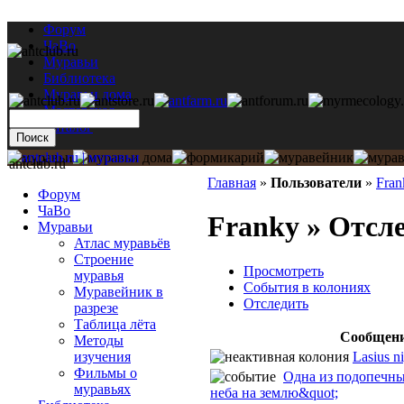
Форум
ЧаВо
Муравьи
Библиотека
Муравьи дома
Мастерская
Каталог
antclub.ru
Главная
»
Пользователи
»
Fran
Форум
ЧаВо
Franky » Отсл
Муравьи
Атлас муравьёв
Строение
Просмотреть
муравья
События в колониях
Муравейник в
Отследить
разрезе
Таблица лёта
Сообщен
Методы
Lasius n
изучения
Фильмы о
Одна из подопечны
муравьях
неба на землю&quot;