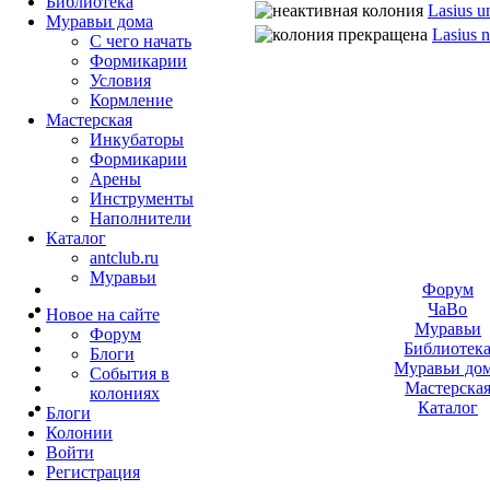
Библиотека
Lasius u
Муравьи дома
Lasius n
С чего начать
Формикарии
Условия
Кормление
Мастерская
Инкубаторы
Формикарии
Арены
Инструменты
Наполнители
Каталог
antclub.ru
Муравьи
Форум
ЧаВо
Новое на сайте
Муравьи
Форум
Библиотек
Блоги
Муравьи до
События в
Мастерска
колониях
Каталог
Блоги
Колонии
Войти
Peгиcтpaция