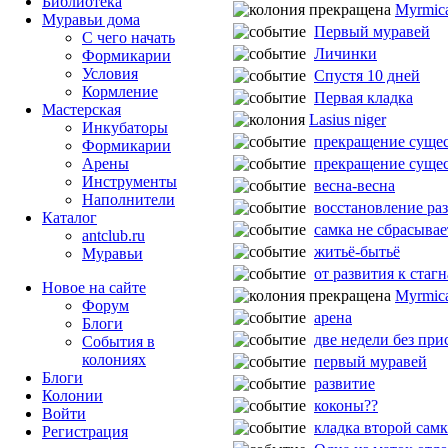
Библиотека
Myrmica
Муравьи дома
Первый муравей
С чего начать
Личинки
Формикарии
Условия
Спустя 10 дней
Кормление
Первая кладка
Мастерская
Lasius niger
Инкубаторы
прекращение суще
Формикарии
прекращение суще
Арены
Инструменты
весна-весна
Наполнители
восстановление ра
Каталог
самка не сбрасывае
antclub.ru
житьё-бытьё
Муравьи
от развития к стаг
Новое на сайте
Myrmica
Форум
арена
Блоги
две недели без при
События в
колониях
первый муравей
Блоги
развитие
Колонии
коконы??
Войти
кладка второй сам
Peгиcтpaция