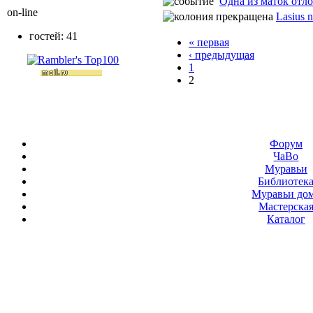
Одна из маток отл
on-line
Lasius n
гостей: 41
« первая
‹ предыдущая
1
2
Форум
ЧаВо
Муравьи
Библиотек
Муравьи до
Мастерска
Каталог