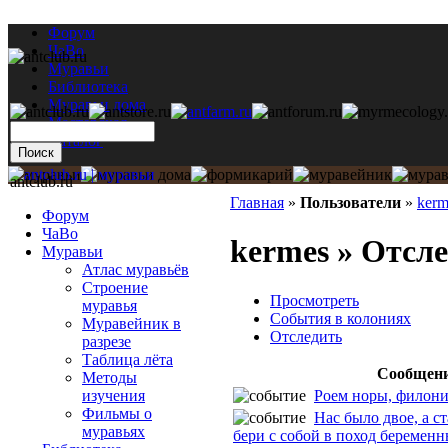
Форум
ЧаВо
Муравьи
Библиотека
Муравьи дома
Мастерская
Каталог
antclub.ru
Главная
»
Пользователи
»
kerm
Форум
ЧаВо
kermes » Отсл
Муравьи
Атлас муравьёв
Строение
Просмотреть
муравья
События в колониях
Муравейник в
Отследить
разрезе
Таблица лёта
Сообщен
Методы
Роем норы, филон
изучения
Фильмы о
Нас было двое, а ст
муравьях
бери с собой в поход беремен