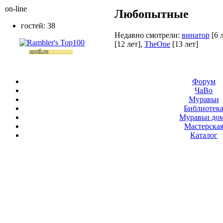
on-line
Любопытные
гостей: 38
Недавно смотрели:
винатор
[6 
[12 лет]
,
TheOne
[13 лет]
Форум
ЧаВо
Муравьи
Библиотек
Муравьи до
Мастерска
Каталог