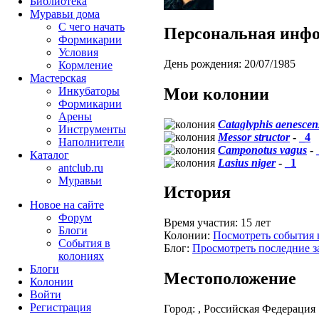
Библиотека
Муравьи дома
С чего начать
Персональная инф
Формикарии
Условия
День рождения:
20/07/1985
Кормление
Мастерская
Мои колонии
Инкубаторы
Формикарии
Арены
Cataglyphis aenescen
Инструменты
Messor structor
-
_4
Наполнители
Camponotus vagus
-
Каталог
Lasius niger
-
_1
antclub.ru
Муравьи
История
Новое на сайте
Форум
Время участия:
15 лет
Блоги
Колонии:
Посмотреть события 
События в
Блог:
Просмотреть последние з
колониях
Блоги
Местоположение
Колонии
Войти
Peгиcтpaция
Город:
, Российская Федерация