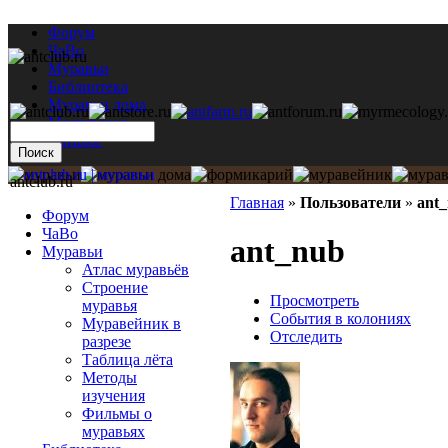
Форум
ЧаВо
Муравьи
Библиотека
Муравьи дома
Мастерская
Каталог
antclub.ru
Главная
»
Пользователи
»
ant
Форум
ЧаВо
ant_nub
Муравьи
Атлас муравьёв
Строение
Просмотреть
муравья
События в колониях
Муравейник в
Отследить
разрезе
Таблица лёта
Методы
изучения
Фильмы о
муравьях