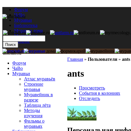
Форум
ЧаВо
Муравьи
Библиотека
Муравьи дома
Мастерская
Каталог
antclub.ru
Главная
»
Пользователи
»
ants
Форум
ЧаВо
ants
Муравьи
Атлас муравьёв
Строение
Просмотреть
муравья
События в колониях
Муравейник в
Отследить
разрезе
Таблица лёта
Методы
изучения
Фильмы о
муравьях
Персональная инф