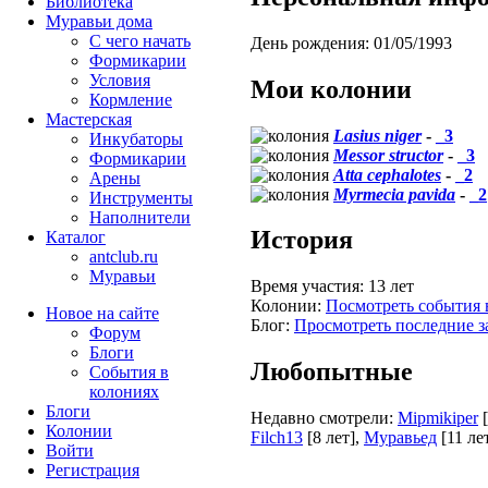
Библиотека
Муравьи дома
С чего начать
День рождения:
01/05/1993
Формикарии
Условия
Мои колонии
Кормление
Мастерская
Lasius niger
-
_3
Инкубаторы
Messor structor
-
_3
Формикарии
Atta cephalotes
-
_2
Арены
Myrmecia pavida
-
_2
Инструменты
Наполнители
История
Каталог
antclub.ru
Муравьи
Время участия:
13 лет
Колонии:
Посмотреть события 
Новое на сайте
Блог:
Просмотреть последние з
Форум
Блоги
Любопытные
События в
колониях
Блоги
Недавно смотрели:
Mipmikiper
Колонии
Filch13
[8 лет]
,
Муравьед
[11 ле
Войти
Peгиcтpaция