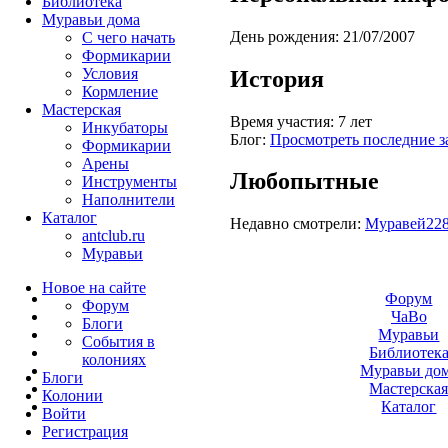
Библиотека
Муравьи дома
День рождения:
21/07/2007
С чего начать
Формикарии
Условия
История
Кормление
Мастерская
Время участия:
7 лет
Инкубаторы
Блог:
Просмотреть последние з
Формикарии
Арены
Любопытные
Инструменты
Наполнители
Каталог
Недавно смотрели:
Муравей22
antclub.ru
Муравьи
Новое на сайте
Форум
Форум
ЧаВо
Блоги
Муравьи
События в
Библиотек
колониях
Муравьи до
Блоги
Мастерска
Колонии
Каталог
Войти
Peгиcтpaция