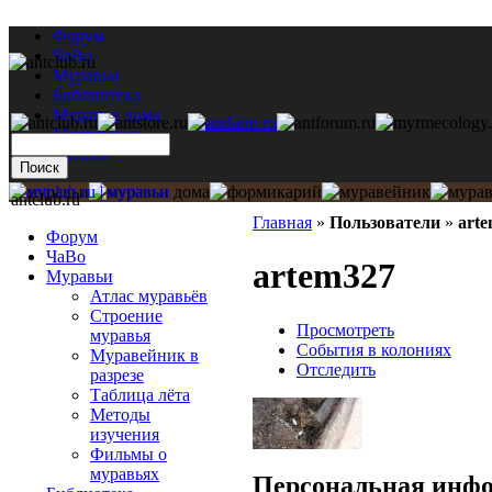
Форум
ЧаВо
Муравьи
Библиотека
Муравьи дома
Мастерская
Каталог
antclub.ru
Главная
»
Пользователи
»
art
Форум
ЧаВо
artem327
Муравьи
Атлас муравьёв
Строение
Просмотреть
муравья
События в колониях
Муравейник в
Отследить
разрезе
Таблица лёта
Методы
изучения
Фильмы о
муравьях
Персональная инф