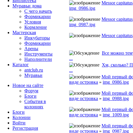
Библиотека
Messor capitatus
Муравьи дома
img_0986.jpg
С чего начать
Формикарии
Messor capitatus
Условия
img_0987.jpg
Кормление
Мастерская
Messor capitatus
Инкубаторы
Формикарии
Арены
Все можно тему
Инструменты
...
Наполнители
Каталог
Хм, сколько? П.
antclub.ru
...
Муравьи
Мой первый ф
виде островка
»
img_0986.jpg
Новое на сайте
Форум
Мой первый ф
Блоги
виде островка
»
img_0988.jpg
События в
колониях
Мой первый ф
Блоги
виде островка
»
img_1009.jpg
Колонии
Войти
Мой первый ф
Peгиcтpaция
виде островка
»
img_0987.jpg