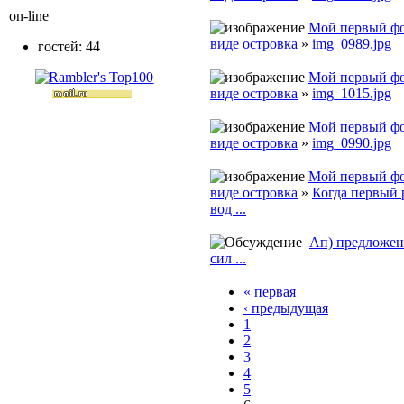
on-line
Мой первый ф
виде островка
»
img_0989.jpg
гостей: 44
Мой первый ф
виде островка
»
img_1015.jpg
Мой первый ф
виде островка
»
img_0990.jpg
Мой первый ф
виде островка
»
Когда первый 
вод ...
Ап) предложен
сил ...
« первая
‹ предыдущая
1
2
3
4
5