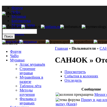
Форум
ЧаВо
Муравьи
Библиотека
Муравьи дома
Мастерская
Каталог
antclub.ru
Главная
»
Пользователи
»
CA
Форум
ЧаВо
CAH4OK » Отс
Муравьи
Атлас муравьёв
Строение
Просмотреть
муравья
События в колониях
Муравейник в
Отследить
разрезе
Таблица лёта
Сообщение
Методы
Messor c
изучения
Фильмы о
Приму в дар и
муравьях
матку (Киев)