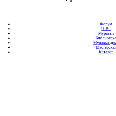
6
Форум
ЧаВо
Муравьи
Библиотек
Муравьи до
Мастерска
Каталог