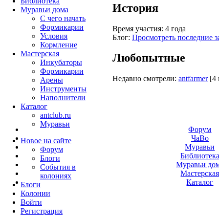
Библиотека
История
Муравьи дома
С чего начать
Формикарии
Время участия:
4 года
Условия
Блог:
Просмотреть последние з
Кормление
Мастерская
Любопытные
Инкубаторы
Формикарии
Недавно смотрели:
antfarmer
[4
Арены
Инструменты
Наполнители
Каталог
antclub.ru
Муравьи
Форум
ЧаВо
Новое на сайте
Муравьи
Форум
Библиотек
Блоги
Муравьи до
События в
Мастерска
колониях
Каталог
Блоги
Колонии
Войти
Peгиcтpaция