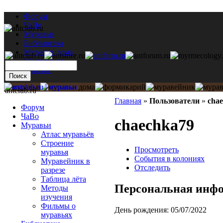
Форум
ЧаВо
Муравьи
Библиотека
Муравьи дома
Мастерская
Каталог
antclub.ru
Главная
»
Пользователи
»
cha
Форум
ЧаВо
chaechka79
Муравьи
Атлас муравьёв
Строение
Просмотреть
муравья
События в колониях
Муравейник в
Отследить
разрезе
Таблица лёта
Персональная инф
Методы
изучения
Фильмы о
День рождения:
05/07/2022
муравьях