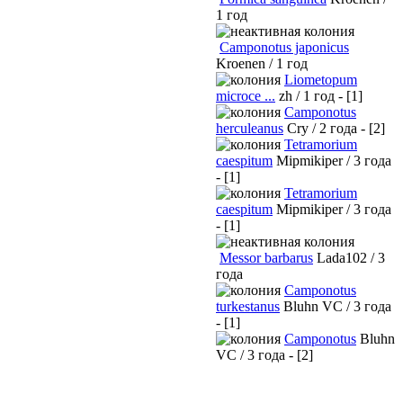
1 год
Camponotus japonicus
Kroenen / 1 год
Liometopum
microce ...
zh / 1 год - [1]
Camponotus
herculeanus
Cry / 2 года - [2]
Tetramorium
caespitum
Mipmikiper / 3 года
- [1]
Tetramorium
caespitum
Mipmikiper / 3 года
- [1]
Messor barbarus
Lada102 / 3
года
Camponotus
turkestanus
Bluhn VC / 3 года
- [1]
Camponotus
Bluhn
VC / 3 года - [2]