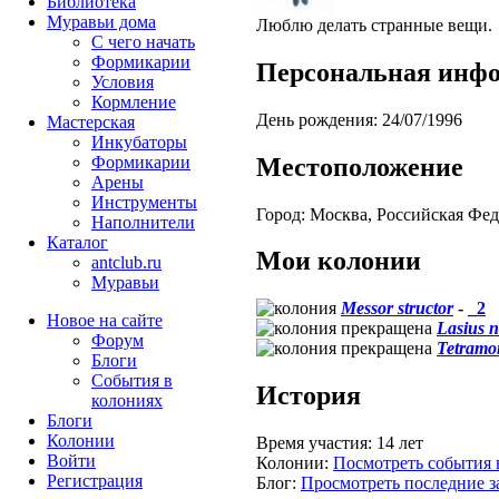
Библиотека
Муравьи дома
Люблю делать странные вещи.
С чего начать
Формикарии
Персональная инф
Условия
Кормление
День рождения:
24/07/1996
Мастерская
Инкубаторы
Местоположение
Формикарии
Арены
Инструменты
Город:
Москва, Российская Фед
Наполнители
Каталог
Мои колонии
antclub.ru
Муравьи
Messor structor
-
_2
Новое на сайте
Lasius n
Форум
Tetramo
Блоги
События в
История
колониях
Блоги
Колонии
Время участия:
14 лет
Войти
Колонии:
Посмотреть события 
Peгиcтpaция
Блог:
Просмотреть последние з