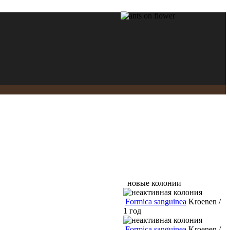
новые колонии
Formica sanguinea
Kroenen /
1 год
Formica sanguinea
Kroenen /