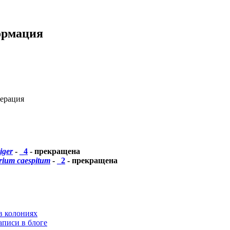
ормация
ерация
iger
-
_4
- прекращена
rium caespitum
-
_2
- прекращена
в колониях
аписи в блоге