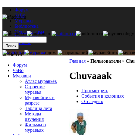
Форум
ЧаВо
Муравьи
Библиотека
Муравьи дома
Мастерская
Каталог
antclub.ru
Главная
»
Пользователи
»
Chu
Форум
ЧаВо
Chuvaaak
Муравьи
Атлас муравьёв
Строение
Просмотреть
муравья
События в колониях
Муравейник в
Отследить
разрезе
Таблица лёта
Методы
изучения
Фильмы о
муравьях