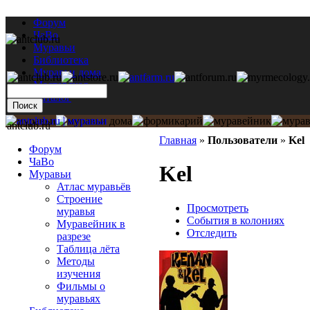
Форум
ЧаВо
Муравьи
Библиотека
Муравьи дома
Мастерская
Каталог
antclub.ru
Главная
»
Пользователи
»
Kel
Форум
ЧаВо
Kel
Муравьи
Атлас муравьёв
Строение
Просмотреть
муравья
События в колониях
Муравейник в
Отследить
разрезе
Таблица лёта
Методы
изучения
Фильмы о
муравьях