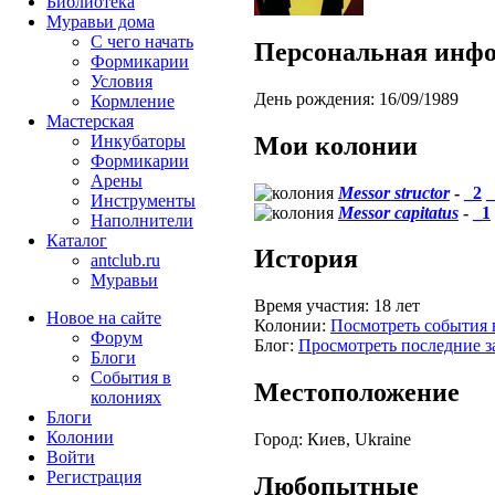
Библиотека
Муравьи дома
С чего начать
Персональная инф
Формикарии
Условия
День рождения:
16/09/1989
Кормление
Мастерская
Мои колонии
Инкубаторы
Формикарии
Арены
Messor structor
-
_2
_
Инструменты
Messor capitatus
-
_1
Наполнители
Каталог
История
antclub.ru
Муравьи
Время участия:
18 лет
Новое на сайте
Колонии:
Посмотреть события 
Форум
Блог:
Просмотреть последние з
Блоги
События в
Местоположение
колониях
Блоги
Колонии
Город:
Киев, Ukraine
Войти
Peгиcтpaция
Любопытные