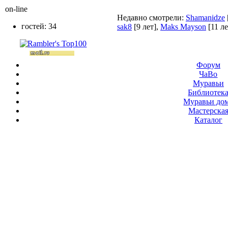
on-line
Недавно смотрели:
Shamanidze
гостей: 34
sak8
[9 лет]
,
Maks Mayson
[11 ле
Форум
ЧаВо
Муравьи
Библиотек
Муравьи до
Мастерска
Каталог