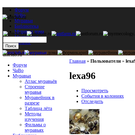
Форум
ЧаВо
Муравьи
Библиотека
Муравьи дома
Мастерская
Каталог
antclub.ru
Главная
»
Пользователи
»
lexa
Форум
ЧаВо
lexa96
Муравьи
Атлас муравьёв
Строение
Просмотреть
муравья
События в колониях
Муравейник в
Отследить
разрезе
Таблица лёта
Методы
изучения
Фильмы о
муравьях