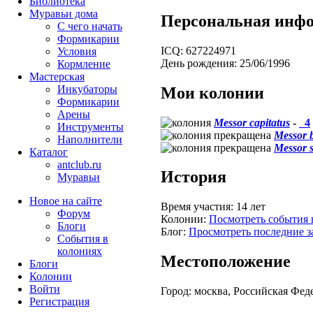
Библиотека
Муравьи дома
Персональная инф
С чего начать
Формикарии
ICQ:
627224971
Условия
День рождения:
25/06/1996
Кормление
Мастерская
Инкубаторы
Мои колонии
Формикарии
Арены
Messor capitatus
-
_4
Инструменты
Messor 
Наполнители
Messor s
Каталог
antclub.ru
История
Муравьи
Новое на сайте
Время участия:
14 лет
Форум
Колонии:
Посмотреть события 
Блоги
Блог:
Просмотреть последние з
События в
колониях
Местоположение
Блоги
Колонии
Войти
Город:
москва, Российская Фед
Peгиcтpaция