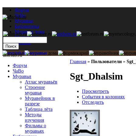
Форум
ЧаВо
Муравьи
Библиотека
Муравьи дома
Мастерская
Каталог
antclub.ru
Главная
»
Пользователи
»
Sgt
Форум
ЧаВо
Sgt_Dhalsim
Муравьи
Атлас муравьёв
Строение
Просмотреть
муравья
События в колониях
Муравейник в
Отследить
разрезе
Таблица лёта
Методы
изучения
Фильмы о
муравьях