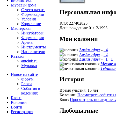
Библиотека
Муравьи дома
С чего начать
Персональная инф
Формикарии
Условия
ICQ:
227402825
Кормление
День рождения:
01/12/1993
Мастерская
Инкубаторы
Мои колонии
Формикарии
Арены
Инструменты
Lasius niger
-
_4
Наполнители
Lasius niger
-
_2
Каталог
Lasius niger
-
_1
_1
antclub.ru
Messor s
Муравьи
Tetramor
Новое на сайте
История
Форум
Блоги
События в
Время участия:
15 лет
колониях
Колонии:
Посмотреть события 
Блоги
Блог:
Просмотреть последние з
Колонии
Войти
Любопытные
Peгиcтpaция