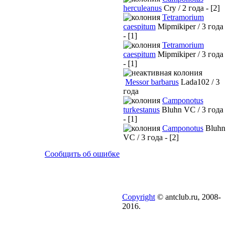
herculeanus
Cry / 2 года - [2]
Tetramorium
caespitum
Mipmikiper / 3 года
- [1]
Tetramorium
caespitum
Mipmikiper / 3 года
- [1]
Messor barbarus
Lada102 / 3
года
Camponotus
turkestanus
Bluhn VC / 3 года
- [1]
Camponotus
Bluhn
VC / 3 года - [2]
Сообщить об ошибке
Copyright
© antclub.ru, 2008-
2016.