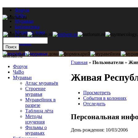
Форум
ЧаВо
Муравьи
Библиотека
Муравьи дома
Мастерская
Каталог
antclub.ru
Главная
»
Пользователи
»
Жив
Форум
ЧаВо
Живая Респуб
Муравьи
Атлас муравьёв
Строение
Просмотреть
муравья
События в колониях
Муравейник в
Отследить
разрезе
Таблица лёта
Персональная инф
Методы
изучения
Фильмы о
День рождения:
10/03/2006
муравьях