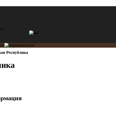
ая Республика
лика
ормация