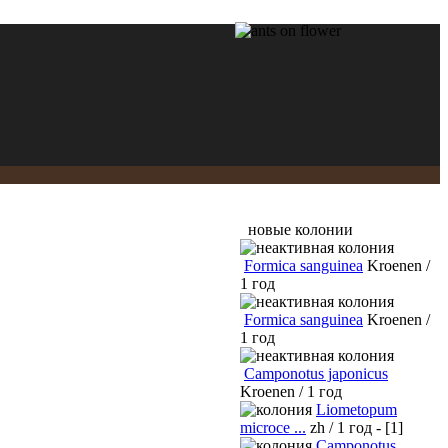
новые колонии
Formica sanguinea
Kroenen /
1 год
Formica sanguinea
Kroenen /
1 год
Camponotus japonicus
Kroenen / 1 год
Liometopum
microce ...
zh / 1 год - [1]
Camponotus