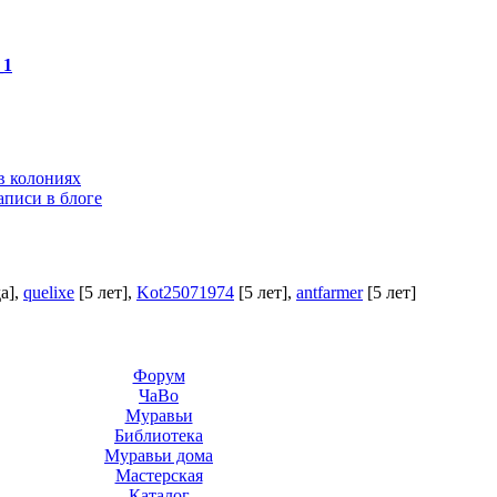
_1
в колониях
аписи в блоге
а]
,
quelixe
[5 лет]
,
Kot25071974
[5 лет]
,
antfarmer
[5 лет]
Форум
ЧаВо
Муравьи
Библиотека
Муравьи дома
Мастерская
Каталог