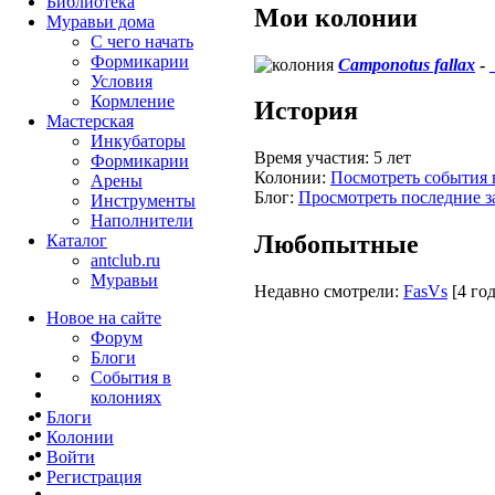
Библиотека
Мои колонии
Муравьи дома
С чего начать
Формикарии
Camponotus fallax
-
Условия
Кормление
История
Мастерская
Инкубаторы
Время участия:
5 лет
Формикарии
Колонии:
Посмотреть события 
Арены
Блог:
Просмотреть последние з
Инструменты
Наполнители
Любопытные
Каталог
antclub.ru
Муравьи
Недавно смотрели:
FasVs
[4 год
Новое на сайте
Форум
Блоги
События в
колониях
Блоги
Колонии
Войти
Peгиcтpaция