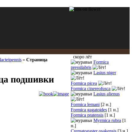
скоро лёт
lacteipennis
»
Страница
Formica
pressilabris
Lasius niger
ница подшивки
Formica picea
Formica cinereofusca
Lasius alienus
Formica lemani
[2 н.]
Formica gagatoides
[1 н.]
Formica pratensis
[1 н.]
Myrmica rubra
[1
н.]
Crematogaster osakensis
[3 н.]