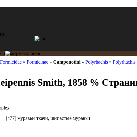
Formicidae
»
Formicinae
»
Camponotini
»
Polyrhachis
»
Polyrhachis 
cteipennis Smith, 1858 % Стра
mplex
—
[477] муравьи-ткачи, шипастые муравьи