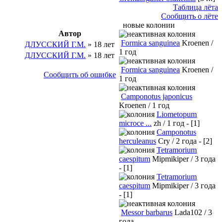
Таблица лёта
Сообщить о лёте
новые колонии
Автор
Formica sanguinea
Kroenen /
ДЛУССКИЙ Г.М.
» 18 лет
1 год
ДЛУССКИЙ Г.М.
» 18 лет
Formica sanguinea
Kroenen /
Сообщить об ошибке
1 год
Camponotus japonicus
Kroenen / 1 год
Liometopum
microce ...
zh / 1 год - [1]
Camponotus
herculeanus
Cry / 2 года - [2]
Tetramorium
caespitum
Mipmikiper / 3 года
- [1]
Tetramorium
caespitum
Mipmikiper / 3 года
- [1]
Messor barbarus
Lada102 / 3
года