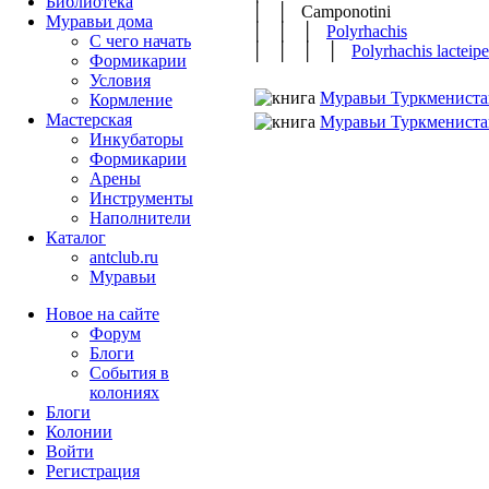
Библиотека
│ │ Camponotini
Муравьи дома
│ │ │
Polyrhachis
С чего начать
│ │ │ │
Polyrhachis lacteip
Формикарии
Условия
Муравьи Туркмениста
Кормление
Мастерская
Муравьи Туркмениста
Инкубаторы
Формикарии
Арены
Инструменты
Наполнители
Каталог
antclub.ru
Муравьи
Новое на сайте
Форум
Блоги
События в
колониях
Блоги
Колонии
Войти
Peгиcтpaция