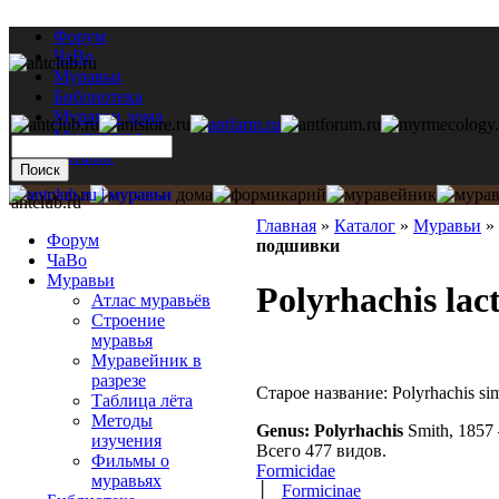
Форум
ЧаВо
Муравьи
Библиотека
Муравьи дома
Мастерская
Каталог
antclub.ru
Главная
»
Каталог
»
Муравьи
»
Форум
подшивки
ЧаВо
Муравьи
Polyrhachis la
Атлас муравьёв
Строение
муравья
Муравейник в
разрезе
Старое название: Polyrhachis si
Таблица лёта
Методы
Genus: Polyrhachis
Smith, 1857
изучения
Всего 477 видов.
Фильмы о
Formicidae
муравьях
│
Formicinae