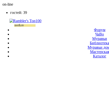
on-line
гостей: 39
Форум
ЧаВо
Муравьи
Библиотек
Муравьи до
Мастерска
Каталог