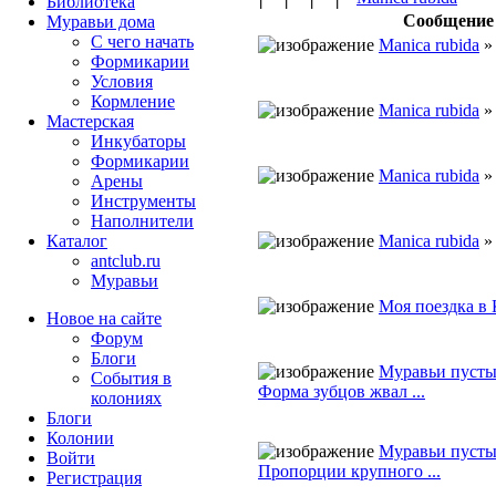
Библиотека
Сообщение
Муравьи дома
С чего начать
Manica rubida
Формикарии
Условия
Кормление
Manica rubida
Мастерская
Инкубаторы
Формикарии
Manica rubida
Арены
Инструменты
Наполнители
Manica rubida
Каталог
antclub.ru
Муравьи
Моя поездка в
Новое на сайте
Форум
Блоги
Муравьи пуст
События в
Форма зубцов жвал ...
колониях
Блоги
Колонии
Муравьи пуст
Войти
Пропорции крупного ...
Peгиcтpaция