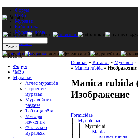
Форум
ЧаВо
Муравьи
Библиотека
Муравьи дома
Мастерская
Каталог
antclub.ru
Главная
»
Каталог
»
Муравьи
»
Форум
»
Manica rubida
»
Изображение
ЧаВо
Муравьи
Manica rubida (
Атлас муравьёв
Строение
Изображение
муравья
Муравейник в
разрезе
Таблица лёта
Formicidae
Методы
│
Myrmicinae
изучения
│ │ Myrmicini
Фильмы о
│ │ │
Manica
муравьях
│ │ │ │
Manica rubida