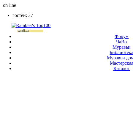
on-line
гостей: 37
Форум
ЧаВо
Муравьи
Библиотек
Муравьи до
Мастерска
Каталог