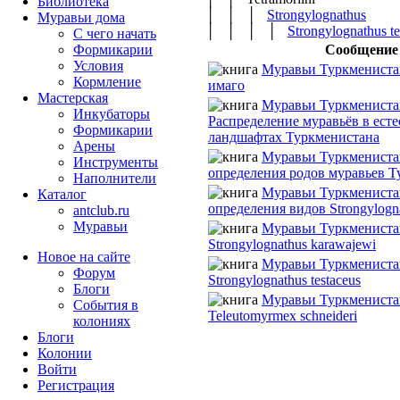
Библиотека
│ │ │
Strongylognathus
Муравьи дома
│ │ │ │
Strongylognathus te
С чего начать
Сообщение
Формикарии
Условия
Муравьи Туркмениста
Кормление
имаго
Мастерская
Муравьи Туркмениста
Инкубаторы
Распределение муравьёв в ест
Формикарии
ландшафтах Туркменистана
Арены
Муравьи Туркмениста
Инструменты
определения родов муравьев Т
Наполнители
Муравьи Туркмениста
Каталог
определения видов Strongylogn
antclub.ru
Муравьи
Муравьи Туркмениста
Strongylognathus karawajewi
Новое на сайте
Муравьи Туркмениста
Форум
Strongylognathus testaceus
Блоги
Муравьи Туркмениста
События в
Teleutomyrmex schneideri
колониях
Блоги
Колонии
Войти
Peгиcтpaция