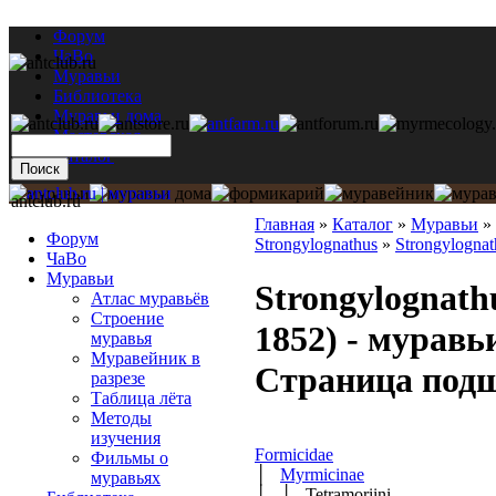
Форум
ЧаВо
Муравьи
Библиотека
Муравьи дома
Мастерская
Каталог
antclub.ru
Главная
»
Каталог
»
Муравьи
»
Форум
Strongylognathus
»
Strongylognat
ЧаВо
Муравьи
Strongylognathu
Атлас муравьёв
Строение
1852) - мурав
муравья
Муравейник в
Страница под
разрезе
Таблица лёта
Методы
изучения
Formicidae
Фильмы о
│
Myrmicinae
муравьях
│ │ Tetramoriini