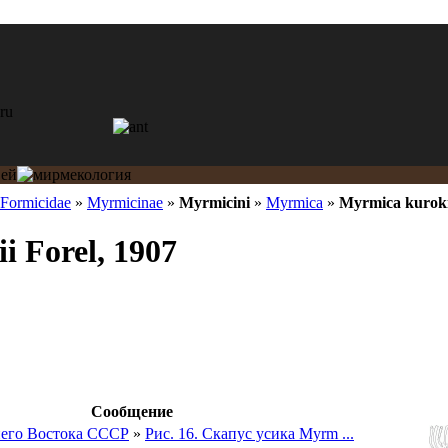
Formicidae
»
Myrmicinae
»
Myrmicini
»
Myrmica
»
Myrmica kuroki
i Forel, 1907
Сообщение
его Востока СССР
»
Рис. 16. Скапус усика Myrm ...