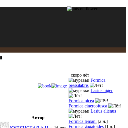
i
скоро лёт
Formica
pressilabris
Lasius niger
Formica picea
Formica cinereofusca
Lasius alienus
Автор
Formica lemani
[2 н.]
Formica gagatoides
[1 н.]
КУПЯНСКАЯ А.Н.
» 16 лет