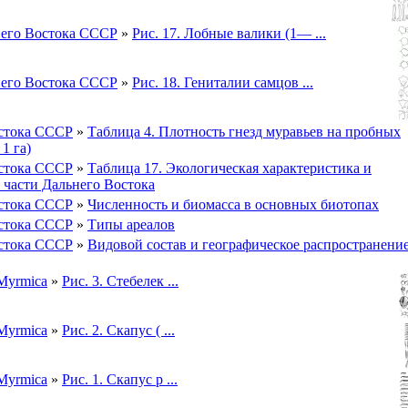
его Востока СССР
»
Рис. 17. Лобные валики (1— ...
его Востока СССР
»
Рис. 18. Гениталии самцов ...
стока СССР
»
Таблица 4. Плотность гнезд муравьев на пробных
1 га)
стока СССР
»
Таблица 17. Экологическая характеристика и
 части Дальнего Востока
стока СССР
»
Численность и биомасса в основных биотопах
стока СССР
»
Типы ареалов
стока СССР
»
Видовой состав и географическое распространени
Myrmica
»
Рис. 3. Стебелек ...
Myrmica
»
Рис. 2. Скапус ( ...
Myrmica
»
Рис. 1. Скапус р ...