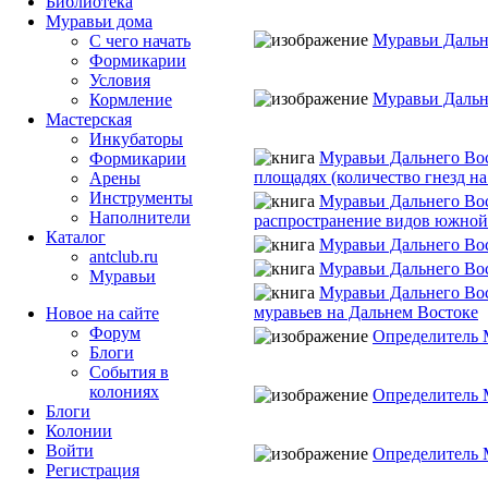
Библиотека
Муравьи дома
Муравьи Дальн
С чего начать
Формикарии
Условия
Муравьи Дальн
Кормление
Мастерская
Инкубаторы
Муравьи Дальнего Во
Формикарии
площадях (количество гнезд на 
Арены
Инструменты
Муравьи Дальнего Во
Наполнители
распространение видов южной
Каталог
Муравьи Дальнего Во
antclub.ru
Муравьи Дальнего Во
Муравьи
Муравьи Дальнего Во
муравьев на Дальнем Востоке
Новое на сайте
Форум
Определитель 
Блоги
События в
колониях
Определитель 
Блоги
Колонии
Войти
Определитель 
Peгиcтpaция