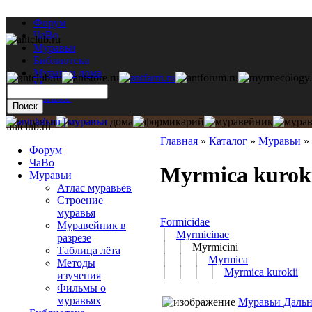
Форум
ЧаВо
Муравьи
Библиотека
Муравьи дома
Мастерская
Каталог
antclub.ru
Главная
»
Каталог
»
Муравьи
»
Форум
ЧаВо
Myrmica kuroki
Муравьи
Атлас муравьёв
Строение
муравья
Formicidae
Муравейник в
│
Myrmicinae
разрезе
│ │ Myrmicini
Таблица лёта
│ │ │
Myrmica
Методы
│ │ │ │
Myrmica kurokii
изучения
Фильмы о
муравьях
Муравьи Дальн