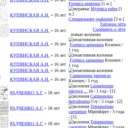
Formica pratensis
[1 н.]
Myrmica rubra
[1
н.]
КУПЯНСКАЯ А.Н.
» 16 лет
Crematogaster osakensis
[3 н.]
Таблица лёта
Сообщить о лёте
КУПЯНСКАЯ А.Н.
» 16 лет
новые колонии
КУПЯНСКАЯ А.Н.
» 16 лет
Formica sanguinea
Kroenen /
1 год
КУПЯНСКАЯ А.Н.
» 16 лет
Formica sanguinea
Kroenen /
КУПЯНСКАЯ А.Н.
» 16 лет
1 год
КУПЯНСКАЯ А.Н.
» 16 лет
Camponotus japonicus
е
КУПЯНСКАЯ А.Н.
» 16 лет
Kroenen / 1 год
Liometopum
microce ...
zh / 1 год - [1]
РАДЧЕНКО А.Г.
» 18 лет
Camponotus
herculeanus
Cry / 2 года - [2]
Tetramorium
РАДЧЕНКО А.Г.
» 18 лет
caespitum
Mipmikiper / 3 года
- [1]
Tetramorium
РАДЧЕНКО А.Г.
» 18 лет
caespitum
Mipmikiper / 3 года