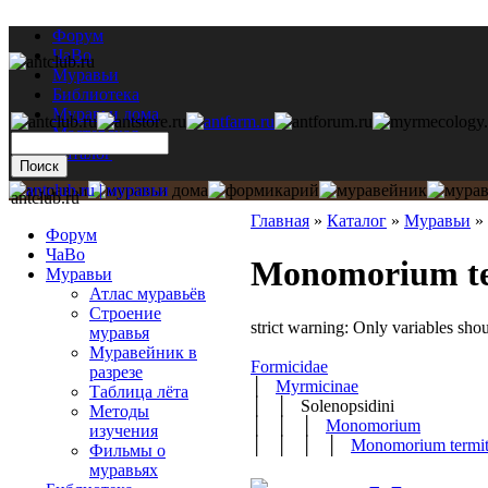
Форум
ЧаВо
Муравьи
Библиотека
Муравьи дома
Мастерская
Каталог
antclub.ru
Главная
»
Каталог
»
Муравьи
»
Форум
ЧаВо
Monomorium ter
Муравьи
Атлас муравьёв
Строение
strict warning: Only variables sh
муравья
Муравейник в
Formicidae
разрезе
│
Myrmicinae
Таблица лёта
│ │ Solenopsidini
Методы
│ │ │
Monomorium
изучения
│ │ │ │
Monomorium termit
Фильмы о
муравьях