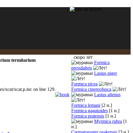
скоро лёт
ium termitarium
Formica
pressilabris
Lasius niger
Formica picea
/xcat/xcat.p.inc on line 129.
Formica cinereofusca
Lasius alienus
Formica lemani
[2 н.]
Formica gagatoides
[1 н.]
Formica pratensis
[1 н.]
Myrmica rubra
[1
н.]
Crematogaster osakensis
[3 н.]