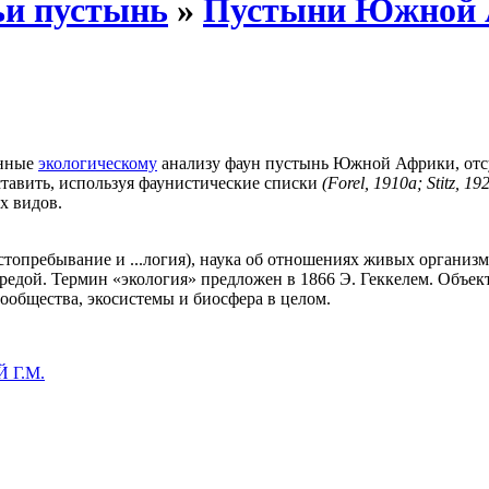
и пустынь
»
Пустыни Южной 
енные
экологическому
анализу фаун пустынь Южной Африки, отс
ставить, используя фаунистические списки
(Forel, 1910а; Stitz, 19
х видов.
местопребывание и ...логия), наука об отношениях живых органи
редой. Термин «экология» предложен в 1866 Э. Геккелем. Объек
ообщества, экосистемы и биосфера в целом.
 Г.М.