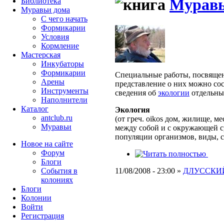
Муравь
Библиотека
Муравьи дома
С чего начать
Формикарии
Условия
Кормление
Мастерская
Инкубаторы
Формикарии
Специальные работы, посвящ
Арены
представление о них можно со
Инструменты
сведения об
экологии
отдельны
Наполнители
Каталог
Экология
antclub.ru
(от греч. oikos дом, жилище, 
Муравьи
между собой и с окружающей с
популяции организмов, виды, с
Новое на сайте
Форум
Блоги
11/08/2008 - 23:00 »
ДЛУССКИЙ
События в
колониях
Блоги
Колонии
Войти
Peгиcтpaция