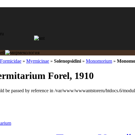
Formicidae
»
Myrmicinae
»
Solenopsidini
»
Monomorium
»
Monomor
mitarium Forel, 1910
ould be passed by reference in /var/www/wwwantstoreru/htdocs.6/modules
arium