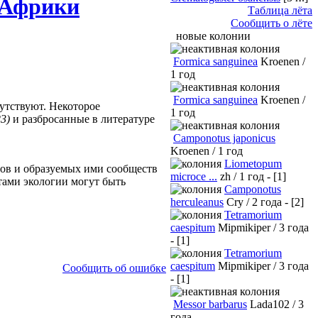
Африки
Таблица лёта
Сообщить о лёте
новые колонии
Formica sanguinea
Kroenen /
1 год
Formica sanguinea
Kroenen /
утствуют. Некоторое
1 год
23)
и разбросанные в литературе
Camponotus japonicus
Kroenen / 1 год
Liometopum
змов и образуемых ими сообществ
microce ...
zh / 1 год - [1]
тами экологии могут быть
Camponotus
herculeanus
Cry / 2 года - [2]
Tetramorium
caespitum
Mipmikiper / 3 года
- [1]
Tetramorium
caespitum
Mipmikiper / 3 года
Сообщить об ошибке
- [1]
Messor barbarus
Lada102 / 3
года