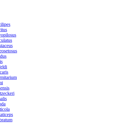
ilipes
itus
vopilosus
ulatus
staceus
eosetosus
idus
is
eldi
aris
rmitarium
mi
ensis
zeckeri
alis
oda
ticola
aticeps
abratum