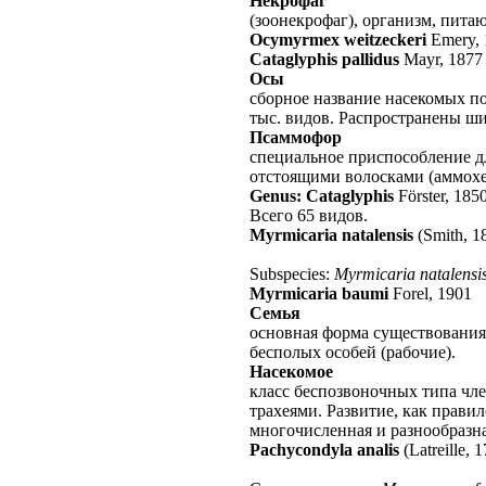
Некрофаг
(зоонекрофаг), организм, пит
Ocymyrmex weitzeckeri
Emery,
Cataglyphis pallidus
Mayr, 1877
Осы
сборное название насекомых по
тыс. видов. Распространены ш
Псаммофор
специальное приспособление д
отстоящими волосками (аммохе
Genus: Cataglyphis
Förster, 185
Всего 65 видов.
Myrmicaria natalensis
(Smith, 1
Subspecies:
Myrmicaria natalensi
Myrmicaria baumi
Forel, 1901
Семья
основная форма существования
бесполых особей (рабочие).
Насекомое
класс беспозвоночных типа чле
трахеями. Развитие, как правил
многочисленная и разнообразн
Pachycondyla analis
(Latreille, 