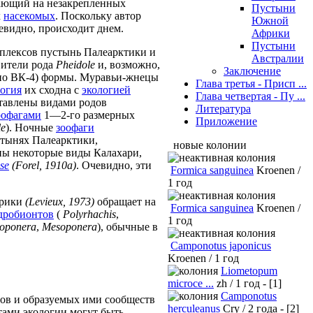
тающий на незакрепленных
Пустыни
х
насекомых
. Поскольку автор
Южной
чевидно, происходит днем.
Африки
Пустыни
мплексов пустынь Палеарктики и
Австралии
ители рода
Pheidole
и, возможно,
Заключение
ожно ВК-4) формы. Муравьи-жнецы
Глава третья - Присп ...
огия
их сходна с
экологией
Глава четвертая - Пу ...
тавлены видами родов
Литература
рофагами
1—2-го размерных
Приложение
le
). Ночные
зоофаги
устынях Палеарктики,
новые колонии
ны некоторые виды Калахари,
se
(Forel, 1910а)
. Очевидно, эти
Formica sanguinea
Kroenen /
1 год
фрики
(Levieux, 1973)
обращает на
Formica sanguinea
Kroenen /
дробионтов
(
Polyrhachis
,
1 год
oponera
,
Mesoponera
), обычные в
Camponotus japonicus
Kroenen / 1 год
Liometopum
microce ...
zh / 1 год - [1]
Camponotus
змов и образуемых ими сообществ
herculeanus
Cry / 2 года - [2]
тами экологии могут быть