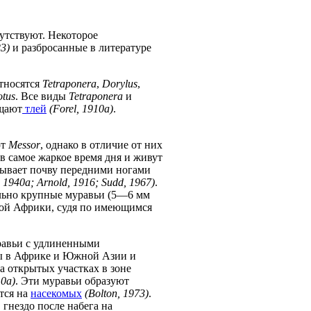
утствуют. Некоторое
23)
и разбросанные в литературе
относятся
Tetraponera
,
Dorylus
,
tus
. Все виды
Tetraponera
и
щают
тлей
(Forel, 1910а)
.
ют
Messor
, однако в отличие от них
в самое жаркое время дня и живут
сывает почву передними ногами
, 1940а; Arnold, 1916; Sudd, 1967)
.
льно крупные муравьи (5—6 мм
ной Африки, судя по имеющимся
авьи с удлиненными
ны в Африке и Южной Азии и
а открытых участках в зоне
10а)
. Эти муравьи образуют
ятся на
насекомых
(Bolton, 1973)
.
 гнездо после набега на