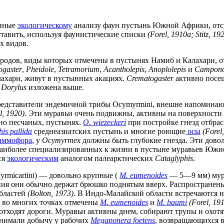
енные
экологическому
анализу фаун пустынь Южной Африки, отс
ставить, используя фаунистические списки
(Forel, 1910а; Stitz, 19
х видов.
 родов, виды которых отмечены в пустынях Намиб и Калахари, 
ogaster
,
Pheidole
,
Tetramorium
,
Acantholepis
,
Anoplolepis
и
Campono
лахари, живут в пустынных акациях.
Crematogaster
активно посе
в
Dorylus
изложена выше.
едставители эндемичной трибы Ocymyrmini, внешне напомина
l, 1920)
. Эти муравьи очень подвижны, активны на поверхности 
но песчаных, пустынях.
O. wiezeckeri
при постройке гнезд отбра
is pallida
среднеазиатских пустынь и многие роющие
осы
(Forel
аммофора
, у
Ocymyrmex
должны быть глубокие гнезда. Эти дово
наиболее специализированных к жизни в пустыне муравьев Юж
ся
экологическим
аналогом палеарктических
Cataglyphis
.
yrmicariini) — довольно крупные (
M. eumenoides
— 5—9 мм) мур
ния они обычно держат брюшко поднятым вверх. Распростране
областей
(Bolton, 1973)
. В Индо-Малайской области встречаются н
и во многих точках отмечены
M. eumenoides
и
M. baumi
(Forel, 19
о отходят дороги. Муравьи активны днем, собирают трупы и охот
тнимали добычу у рабочих
Megaponera foetens
, возвращающихся в