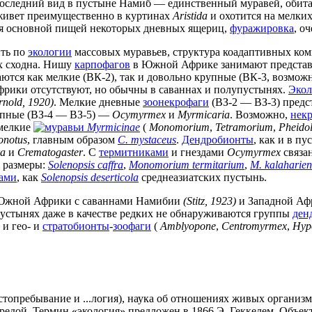
Последний вид в пустыне Намиб — единственный муравей, оби
 живет преимущественно в куртинах
Aristida
и охотится на мелки
тся основной пищей некоторых дневных ящериц,
фуражировка
, о
ить по
экологии
массовых муравьев, структура коадаптивных ко
х сходна. Нишу
карпофагов
в Южной Африке занимают представ
аются как мелкие (ВК-2), так и довольно крупные (ВК-3, возм
рики отсутствуют, но обычны в саваннах и полупустынях.
Экол
rnold, 1920)
. Мелкие дневные
зоонекрофаги
(ВЗ-2 — ВЗ-3) предс
рупные (ВЗ-4 — ВЗ-5) —
Ocymyrmex
и
Myrmicaria
. Возможно,
нек
 мелкие
Myrmicinae
(
Monomorium
,
Tetramorium
,
Pheido
notus
, главным образом
C. mystaceus
.
Дендробионты
, как и в п
ra
и
Crematogaster
. С
термитниками
и гнездами
Ocymyrmex
связа
 размеры:
Solenopsis caffra
,
Monomorium termitarium
,
M. kalaharien
ами
, как
Solenopsis deserticola
среднеазиатских пустынь.
 Южной Африки с саваннами Намибии
(Stitz, 1923)
и Западной А
 пустынях даже в качестве редких не обнаруживаются группы
ден
) и гео- и
стратобионты
-
зоофаги
(
Amblyopone
,
Centromyrmex
,
Hyp
местопребывание и ...логия), наука об отношениях живых органи
редой. Термин «экология» предложен в 1866 Э. Геккелем. Объек