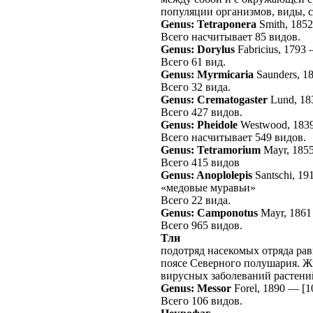
популяции организмов, виды, с
Genus: Tetraponera
Smith, 185
Всего насчитывает 85 видов.
Genus: Dorylus
Fabricius, 1793
Всего 61 вид.
Genus: Myrmicaria
Saunders, 1
Всего 32 вида.
Genus: Crematogaster
Lund, 18
Всего 427 видов.
Genus: Pheidole
Westwood, 183
Всего насчитывает 549 видов.
Genus: Tetramorium
Mayr, 185
Всего 415 видов
Genus: Anoplolepis
Santschi, 19
«медовые муравьи»
Всего 22 вида.
Genus: Camponotus
Mayr, 1861
Всего 965 видов.
Тли
подотряд насекомых отряда рав
поясе Северного полушария. Ж
вирусных заболеваний растени
Genus: Messor
Forel, 1890
—
[1
Всего 106 видов.