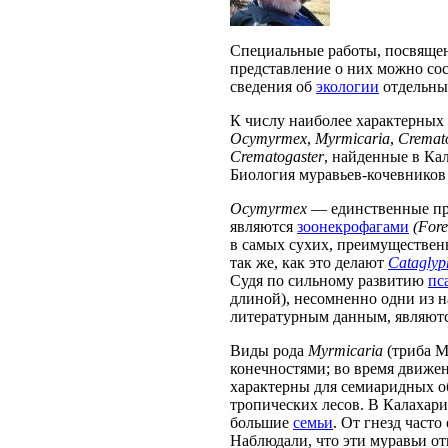
Специальные работы, посвящ
представление о них можно со
сведения об
экологии
отдельны
К числу наиболее характерных
Ocymyrmex
,
Myrmicaria
,
Cremat
Crematogaster
, найденные в Ка
Биология муравьев-кочевнико
Ocymyrmex
— единственные пр
являются
зоонекрофагами
(Fore
в самых сухих, преимуществен
так же, как это делают
Cataglyph
Судя по сильному развитию
пс
длиной), несомненно одни из 
литературным данным, являют
Виды рода
Myrmicaria
(триба M
конечностями; во время движе
характерны для семиаридных 
тропических лесов. В Калахар
большие
семьи
. От гнезд част
Наблюдали, что эти муравьи о