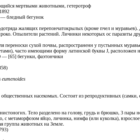
ающийся мертвыми животными, гетеротроф
 1892
—
бледный бегунок
дотряда жалящих перепончатокрылых (кроме пчел и муравьев). 
ироко. Опылители растений. Личинки некоторых ос паразиты др
ля переноски сухой почвы, распространенн у пустынных муравь
тами), часто имеющими форму латинской буквы J, расположен 
0
—
[65] бегунки, фаэтончики
858)
s eumenoides
 общественных насекомых. Состоит из репродуктивных (самки,
нистоногих. Тело разделено на голову, грудь и брюшко, 3 пары 
о, с метаморфозом яйцо, личинка, нимфа (или куколка), взрослое
ая группа животных на Земле.
1793)