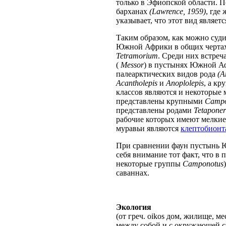
только в Эфиопской области. 
барханах
(Lawrence, 1959)
, где
указывает, что этот вид являе
Таким образом, как можно суд
Южной Африки в общих черта
Tetramorium
. Среди них встреч
(
Messor
) в пустынях Южной Аф
палеарктических видов рода
(A
Acantholepis
и
Anoplolepis
, а к
классов являются и некоторые
представлены крупными
Campo
представлены родами
Tetapone
рабочие которых имеют мелкие
муравьи являются
клептобионт
При сравнении фаун пустынь
себя внимание тот факт, что в
некоторые группы
Camponotus
саваннах.
Экология
(от греч. oikos дом, жилище, 
между собой и с окружающей с