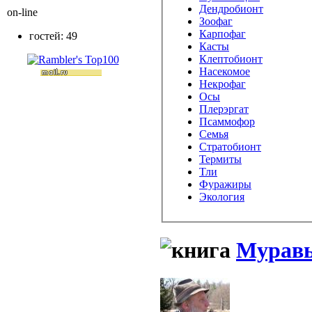
Дендробионт
on-line
Зоофаг
Карпофаг
гостей: 49
Касты
Клептобионт
Насекомое
Некрофаг
Осы
Плерэргат
Псаммофор
Семья
Стратобионт
Термиты
Тли
Фуражиры
Экология
Муравь