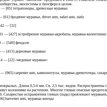
ообщества, экосистемы и биосфера в целом.
2
—
[85] тетрапонеры, древесные муравьи
—
[61] бродячие муравьи, driver ants, safari ants, siafu
842
—
[32]
31
—
[427] остробрюхие муравьи-акробаты, муравьи-валентинки
9
—
[549] феидоле
5
—
[415] дерновые муравьи
14
—
[22] «медовые муравьи»
—
[965] carpenter ants, кампонотусы, муравьи-древоточцы, саха
нокрылых. Длина 0,5-6 мм. Св. 2,5 тыс. видов. Распространены
ивут колониями на растениях. Многие тлевые опасные вредител
й. Сахаристые испражнения тлевых (падь) привлекают муравьев,
06] harvester ants, муравьи-жнецы