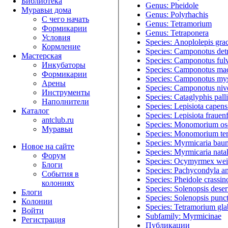
Библиотека
Genus: Pheidole
Муравьи дома
Genus: Polyrhachis
С чего начать
Genus: Tetramorium
Формикарии
Genus: Tetraponera
Условия
Species: Anoplolepis grac
Кормление
Species: Camponotus detr
Мастерская
Species: Camponotus ful
Инкубаторы
Species: Camponotus mac
Формикарии
Species: Camponotus my
Арены
Species: Camponotus niv
Инструменты
Species: Cataglyphis pall
Наполнители
Species: Lepisiota capens
Каталог
Species: Lepisiota frauenf
antclub.ru
Species: Monomorium osc
Муравьи
Species: Monomorium te
Species: Myrmicaria bau
Новое на сайте
Species: Myrmicaria natal
Форум
Species: Ocymyrmex weit
Блоги
Species: Pachycondyla an
События в
Species: Pheidole crassin
колониях
Species: Solenopsis deser
Блоги
Species: Solenopsis punct
Колонии
Species: Tetramorium gl
Войти
Subfamily: Myrmicinae
Peгиcтpaция
Публикации