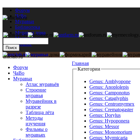
Форум
ЧаВо
Муравьи
Библиотека
Муравьи дома
Мастерская
Каталог
antclub.ru
Главная
Форум
Категории
ЧаВо
Муравьи
Genus: Amblyopone
Атлас муравьёв
Genus: Anoplolepis
Строение
Genus: Camponotus
муравья
Genus: Cataglyphis
Муравейник в
Genus: Centromyrmex
разрезе
Genus: Crematogaster
Таблица лёта
Genus: Dorylus
Методы
Genus: Hypoponera
изучения
Genus: Messor
Фильмы о
Genus: Monomorium
муравьях
Genus: Myrmicaria