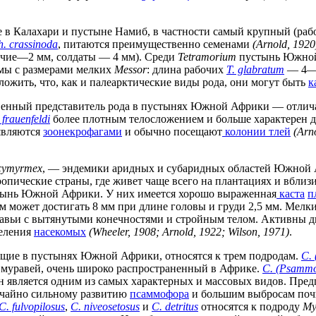
 в Калахари и пустыне Намиб, в частности самый крупный (раб
h. crassinoda
, питаются преимущественно семенами
(Arnold, 1920
очие—2 мм, солдаты — 4 мм). Среди
Tetramorium
пустынь Южной
мы с размерами мелких
Messor
: длина рабочих
T. glabratum
— 4—4
ложить, что, как и палеарктические виды рода, они могут быть
к
енный представитель рода в пустынях Южной Африки — отлича
 frauenfeldi
более плотным телосложением и больше характерен 
 являются
зоонекрофагами
и обычно посещают
колонии тлей
(Arn
cymyrmex
, — эндемики аридных и субаридных областей Южной
опические страны, где живет чаще всего на плантациях и вбли
тынь Южной Африки. У них имеется хорошо выраженная
каста
п
 может достигать 8 мм при длине головы и груди 2,5 мм. Мелк
авьи с вытянутыми конечностями и стройным телом. Активны д
деления
насекомых
(Wheeler, 1908; Arnold, 1922; Wilson, 1971)
.
ющие в пустынях Южной Африки, относятся к трем подродам.
C.
муравей, очень широко распространенный в Африке.
C. (Psamm
 является одним из самых характерных и массовых видов. Пред
ычайно сильному развитию
псаммофора
и большим выбросам почв
C. fulvopilosus
,
C. niveosetosus
и
C. detritus
относятся к подроду
My