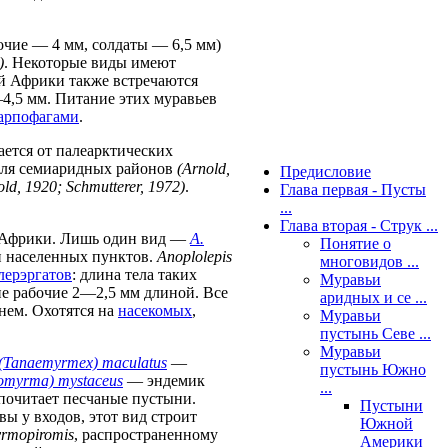
очие — 4 мм, солдаты — 6,5 мм)
)
. Некоторые виды имеют
 Африки также встречаются
,5 мм. Питание этих муравьев
арпофагами
.
ется от палеарктических
для семиаридных районов
(Arnold,
Предисловие
old, 1920; Schmutterer, 1972)
.
Глава первая - Пусты
...
Глава вторая - Струк ...
 Африки. Лишь один вид —
A.
Понятие о
зи населенных пунктов.
Anoplolepis
многовидов ...
лерэргатов
: длина тела таких
Муравьи
ие рабочие 2—2,5 мм длиной. Все
аридных и се ...
нем. Охотятся на
насекомых
,
Муравьи
пустынь Севе ...
Муравьи
 (Tanaemyrmex) maculatus
—
пустынь Южно
omyrma) mystaceus
— эндемик
...
почитает песчаные пустыни.
Пустыни
ы у входов, этот вид строит
Южной
rmopiromis
, распространенному
Америки