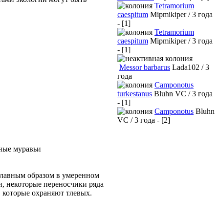
Tetramorium
caespitum
Mipmikiper / 3 года
- [1]
Tetramorium
caespitum
Mipmikiper / 3 года
- [1]
Messor barbarus
Lada102 / 3
года
Camponotus
turkestanus
Bluhn VC / 3 года
- [1]
Camponotus
Bluhn
VC / 3 года - [2]
рные муравьи
 главным образом в умеренном
и, некоторые переносчики ряда
 которые охраняют тлевых.