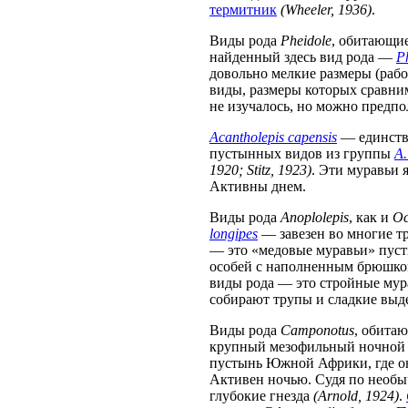
термитник
(Wheeler, 1936)
.
Виды рода
Pheidole
, обитающие
найденный здесь вид рода —
P
довольно мелкие размеры (раб
виды, размеры которых сравни
не изучалось, но можно предпо
Acantholepis capensis
— единств
пустынных видов из группы
A.
1920; Stitz, 1923)
. Эти муравьи
Активны днем.
Виды рода
Anoplolepis
, как и
O
longipes
— завезен во многие тр
— это «медовые муравьи» пус
особей с наполненным брюшком
виды рода — это стройные мур
собирают трупы и сладкие вы
Виды рода
Camponotus
, обита
крупный мезофильный ночной 
пустынь Южной Африки, где он
Активен ночью. Судя по необ
глубокие гнезда
(Arnold, 1924)
.