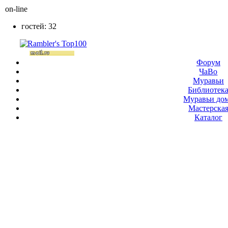
on-line
гостей: 32
Форум
ЧаВо
Муравьи
Библиотек
Муравьи до
Мастерска
Каталог