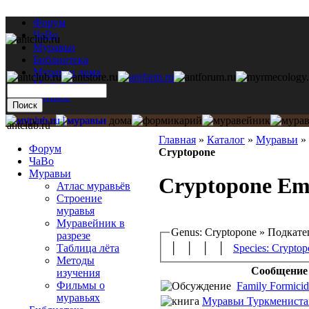
Форум
ЧаВо
Муравьи
Библиотека
Муравьи дома
Мастерская
Каталог
antclub.ru
Главная
»
Каталог
»
Муравьи
»
Форум
Cryptopone
ЧаВо
Муравьи
Cryptopone Eme
Атлас муравьёв
Строение
муравья
Муравейник в
Genus: Cryptopone » Подкат
разрезе
Таблица лёта
│ │ │ │
Species: Cryptop
Методы
Сообщение
изучения
Фильмы о
Family Formicida
муравьях
Муравьи Туркмениста