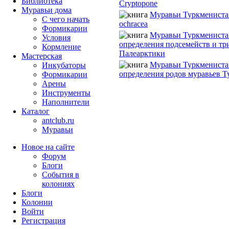
Библиотека
Cryptopone
Муравьи дома
Муравьи Туркмениста
С чего начать
ochracea
Формикарии
Муравьи Туркмениста
Условия
определения подсемейств и тр
Кормление
Палеарктики
Мастерская
Муравьи Туркмениста
Инкубаторы
определения родов муравьев Т
Формикарии
Арены
Инструменты
Наполнители
Каталог
antclub.ru
Муравьи
Новое на сайте
Форум
Блоги
События в
колониях
Блоги
Колонии
Войти
Peгиcтpaция