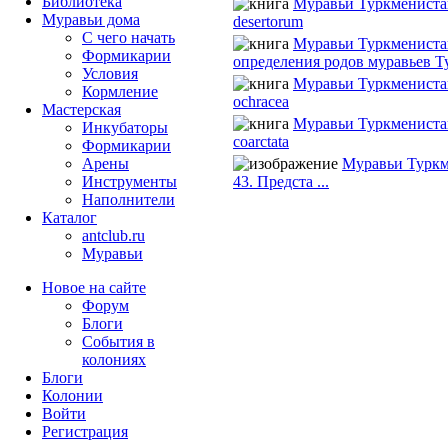
Библиотека
Муравьи Туркмениста
Муравьи дома
desertorum
С чего начать
Муравьи Туркмениста
Формикарии
определения родов муравьев Т
Условия
Муравьи Туркмениста
Кормление
ochracea
Мастерская
Муравьи Туркмениста
Инкубаторы
coarctata
Формикарии
Муравьи Туркм
Арены
43. Предста ...
Инструменты
Наполнители
Каталог
antclub.ru
Муравьи
Новое на сайте
Форум
Блоги
События в
колониях
Блоги
Колонии
Войти
Peгиcтpaция