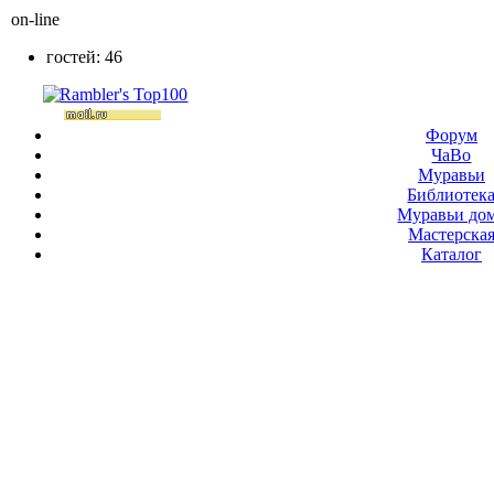
on-line
гостей: 46
Форум
ЧаВо
Муравьи
Библиотек
Муравьи до
Мастерска
Каталог