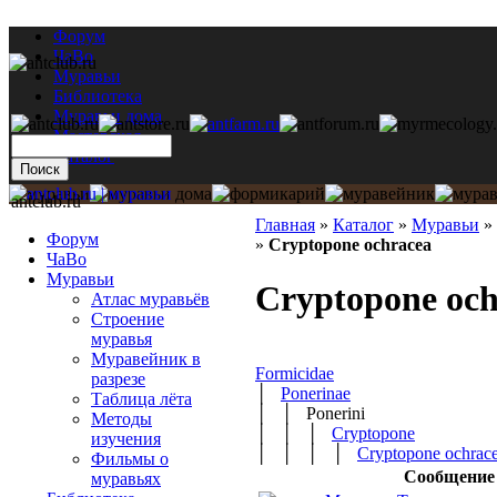
Форум
ЧаВо
Муравьи
Библиотека
Муравьи дома
Мастерская
Каталог
antclub.ru
Главная
»
Каталог
»
Муравьи
»
Форум
»
Cryptopone ochracea
ЧаВо
Муравьи
Cryptopone och
Атлас муравьёв
Строение
муравья
Муравейник в
Formicidae
разрезе
│
Ponerinae
Таблица лёта
│ │ Ponerini
Методы
│ │ │
Cryptopone
изучения
│ │ │ │
Cryptopone ochrac
Фильмы о
Сообщение
муравьях