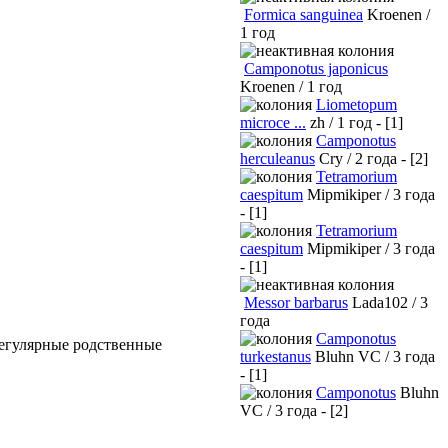
Formica sanguinea
Kroenen /
1 год
Camponotus japonicus
Kroenen / 1 год
Liometopum
microce ...
zh / 1 год - [1]
Camponotus
herculeanus
Cry / 2 года - [2]
Tetramorium
caespitum
Mipmikiper / 3 года
- [1]
Tetramorium
caespitum
Mipmikiper / 3 года
- [1]
Messor barbarus
Lada102 / 3
года
Camponotus
регулярные родственные
turkestanus
Bluhn VC / 3 года
- [1]
Camponotus
Bluhn
VC / 3 года - [2]