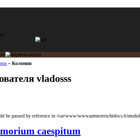
osss
»
Колонии
вателя vladosss
ould be passed by reference in /var/www/wwwantstoreru/htdocs.6/modules
amorium caespitum