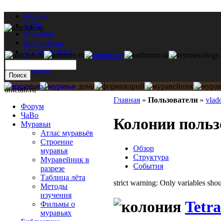
Форум
ЧаВо
Муравьи
Библиотека
Муравьи дома
Мастерская
Каталог
antclub.ru
Главная
»
Пользователи
»
vlad
Форум
ЧаВо
Колонии пользо
Муравьи
Атлас муравьёв
Строение
Обзор
муравья
Структура
Муравейник в
События
разрезе
Таблица лёта
strict warning: Only variables sh
Методы
изучения
Tetr
Фильмы о
муравьях