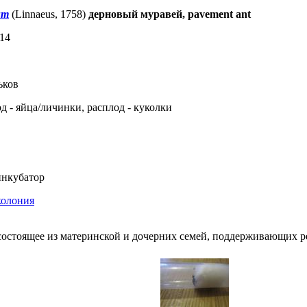
um
(Linnaeus, 1758)
дерновый муравей, pavement ant
14
ьков
д - яйца/личинки, расплод - куколки
нкубатор
колония
состоящее из материнской и дочерних семей, поддерживающих 