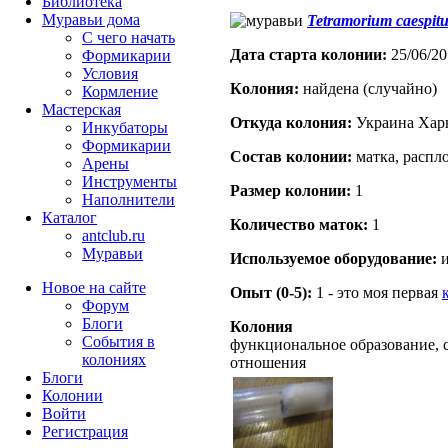
Библиотека
Муравьи дома
Tetramorium caespit
С чего начать
Дата старта кoлонии:
25/06/20
Формикарии
Условия
Кoлония:
найдена (случайно)
Кормление
Мастерская
Откуда кoлония:
Украина Хар
Инкубаторы
Формикарии
Состав кoлонии:
матка, распло
Арены
Инструменты
Размер кoлонии:
1
Наполнители
Каталог
Количество маток:
1
antclub.ru
Муравьи
Используемое оборудование:
и
Новое на сайте
Опыт (0-5):
1 - это моя первая
Форум
Блоги
Колония
События в
функциональное образование, 
колониях
отношения
Блоги
Колонии
Войти
Peгиcтpaция