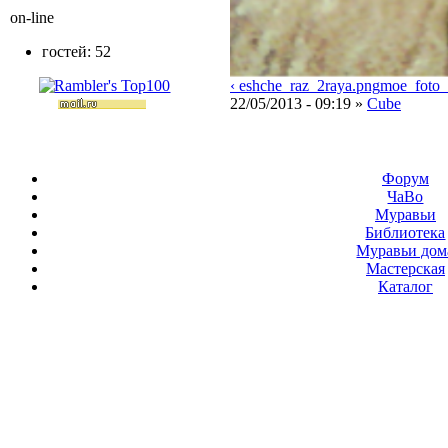
on-line
гостей: 52
‹ eshche_raz_2raya.png
moe_foto_
22/05/2013 - 09:19 »
Cube
Форум
ЧаВо
Муравьи
Библиотека
Муравьи дом
Мастерская
Каталог