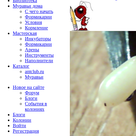
Библиотека
Муравьи дома
С чего начать
Формикарии
Условия
Кормление
Мастерская
Инкубаторы
Формикарии
Арены
Инструменты
Наполнители
Каталог
antclub.ru
Муравьи
Новое на сайте
Форум
Блоги
События в
колониях
Блоги
Колонии
Войти
Peгиcтpaция