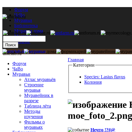
Форум
ЧаВо
Муравьи
Библиотека
Муравьи дома
Мастерская
Каталог
antclub.ru
Главная
Форум
Категории
ЧаВо
Муравьи
Species: Lasius flavus
Атлас муравьёв
Колония
Строение
муравья
Муравейник в
разрезе
Н
Таблица лёта
Методы
moe_foto_2.pn
изучения
Фильмы о
муравьях
Нечто !?#@