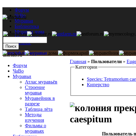
Форум
ЧаВо
Муравьи
Библиотека
Муравьи дома
Мастерская
Каталог
antclub.ru
Главная
»
Пользователи
»
Euge
Форум
Категории
ЧаВо
Муравьи
Species: Tetramorium ca
Атлас муравьёв
Киперство
Строение
муравья
Муравейник в
разрезе
Таблица лёта
Методы
caespitum
изучения
Фильмы о
муравьях
Пользователь п