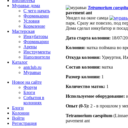
Библиотека
Муравьи дома
Tetramorium caespit
С чего начать
pavement ant
Формикарии
Увидел на окне самца
Условия
парк. Сразу же повезло, под п
Кормление
Дома сделал инкубатор и посад
Мастерская
Инкубаторы
Дата старта кoлонии:
18/07/20
Формикарии
Арены
Кoлония:
матка поймана во вр
Инструменты
Наполнители
Откуда кoлония:
Удмуртия, Иж
Каталог
Состав кoлонии:
матка
antclub.ru
Муравьи
Размер кoлонии:
1
Новое на сайте
Количество маток:
1
Форум
Блоги
Используемое оборудование:
и
События в
колониях
Опыт (0-5):
2 - в прошлом у м
Блоги
Колонии
Tetramorium caespitum
(Linnae
Войти
pavement ant
Peгиcтpaция