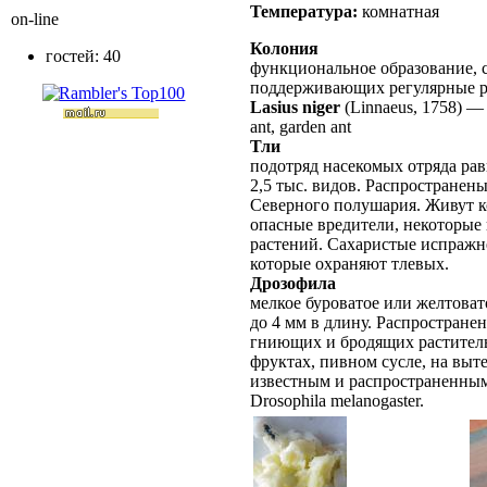
Температура:
комнатная
on-line
Колония
гостей: 40
функциональное образование, с
поддерживающих регулярные 
Lasius niger
(Linnaeus, 1758)
ant, garden ant
Тли
подотряд насекомых отряда рав
2,5 тыс. видов. Распространен
Северного полушария. Живут к
опасные вредители, некоторые
растений. Сахаристые испражн
которые охраняют тлевых.
Дрозофила
мелкое буроватое или желтовато
до 4 мм в длину. Распростране
гниющих и бродящих раститель
фруктах, пивном сусле, на выт
известным и распространенным
Drosophila melanogaster.