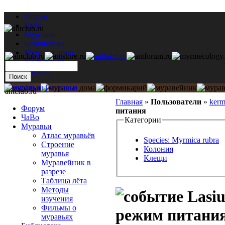
Форум
ЧаВо
Муравьи
Библиотека
Муравьи дома
Мастерская
Каталог
antclub.ru
Главная
»
Пользователи
»
kerm
Форум
питания
ЧаВо
Категории
Муравьи
Атлас муравьёв
Species: Myrmica rubra
Строение
Колония
муравья
Клещи
Муравейник в
разрезе
Таблица лёта
Методы
Lasiu
изучения
Фильмы о
режим питани
муравьях