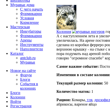
Библиотека
Муравьи дома
С чего начать
Формикарии
Условия
Кормление
Мастерская
Инкубаторы
Колония
нигеров
го
Формикарии
А с наступлением лета и увел
Арены
увеличилась. На арене постоянн
Инструменты
сделана из коробки ферреро ро
Наполнители
верхнюю крышку - на стыке с к
Каталог
пора подумать над ареной побо
antclub.ru
говорю "огромное спасибо" кор
Муравьи
Самое важное событие:
Посто
Новое на сайте
Изменения в составе кoлонии
Форум
Блоги
Текущий размер кoлонии:
50
События в
колониях
Количество маток:
1
Блоги
Колонии
Рацион:
Комары,
тля
,
дрозофи
Войти
абрикосы, вареное яйцо
Peгиcтpaция