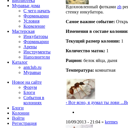
Библиотека
Муравьи дома
Вдохновленный фотками
zh
реш
С чего начать
стенку инкубатора.
Формикарии
Условия
Самое важное событие:
Откры
Кормление
Изменения в составе кoлонии
Мастерская
Инкубаторы
Текущий размер кoлонии:
1
Формикарии
Арены
Количество маток:
1
Инструменты
Наполнители
Рацион:
белок яйца, дыня
Каталог
antclub.ru
Температура:
комнатная
Муравьи
Новое на сайте
Форум
Блоги
События в
‹ Все ясно, я думал ты лови ...
Во
колониях
Блоги
Колонии
Войти
10/09/2013 - 21:04 »
kermes
Peгиcтpaция