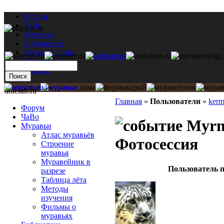
Форум
ЧаВо
Муравьи
Библиотека
Муравьи дома
Мастерская
Каталог
antclub.ru
Главная
»
Пользователи
»
kerm
Форум
ЧаВо
Myrmi
Муравьи
Атлас муравьёв
Фотосессия
Строение
муравья
Муравейник в
Пользователь п
разрезе
Таблица лёта
Методы
изучения
Фильмы о
муравьях