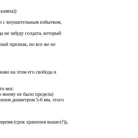
 кампа))
ян с внушительным избытком,
а не забуду солдата, который
ный признак, но все же не
нако на этом его свобода и
то мог.
ю моему не было предела)
нним диаметром 5-6 мм, этого
 время (срок хранения вышел?)),