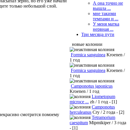
 насыпал зерно, но его уже начали
А она точно не
идите только небольшой слой.
вышла ...
мне такими
темпами н ...
У меня матка
нервная ...
Три месяца пути
новые колонии
Formica sanguinea
Kroenen /
1 год
Formica sanguinea
Kroenen /
1 год
Camponotus japonicus
Kroenen / 1 год
Liometopum
microce ...
zh / 1 год - [1]
Camponotus
herculeanus
Cry / 2 года - [2]
 некрасиво смотрится помоему
Tetramorium
caespitum
Mipmikiper / 3 года
- [1]