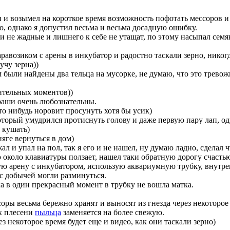
и и возымел на короткое время возможность пофотать мессоров и
, однако я допустил весьма и весьма досадную ошибку.
и не жадные и лишнего к себе не утащат, по этому насыпал сем
равозиком с арены в инкубатор и радостно таскали зерно, никогд
учу зерна))
были найдены два тельца на мусорке, не думаю, что это тревож
ительных моментов))
раши очень любознательны.
о нибудь норовит просунуть хотя бы усик)
оторый умудрился протиснуть голову и даже первую пару лап, од
 кушать)
яге вернуться в дом)
ал и упал на пол, так я его и не нашел, ну думаю ладно, сделал ч
 около клавиатуры ползает, нашел таки обратную дорогу счасть
ую арену с инкубатором, использую аквариумную трубку, внутре
 с добычей могли разминуться.
ка в один прекрасный момент в трубку не вошла матка.
оры весьма бережно хранят и выносят из гнезда через некоторое
х плесени
пыльца
заменяется на более свежую.
з некоторое время будет еще и видео, как они таскали зерно)