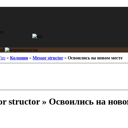
ire
»
Колонии
»
Messor structor
»
Освоились на новом месте
r structor » Освоились на ново