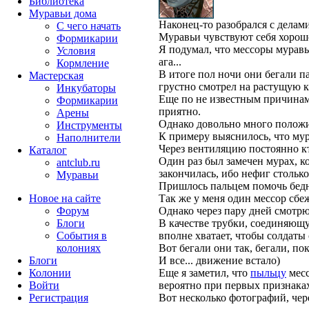
Библиотека
Муравьи дома
Наконец-то разобрался с делам
С чего начать
Муравьи чувствуют себя хорошо
Формикарии
Я подумал, что мессоры муравь
Условия
ага...
Кормление
В итоге пол ночи они бегали па
Мастерская
грустно смотрел на растущую к
Инкубаторы
Еще по не известным причинам 
Формикарии
приятно.
Арены
Однако довольно много полож
Инструменты
К примеру выяснилось, что му
Наполнители
Через вентиляцию постоянно кт
Каталог
Один раз был замечен мурах, к
antclub.ru
закончилась, ибо нефиг столько
Муравьи
Пришлось пальцем помочь бедн
Новое на сайте
Так же у меня один мессор сбеж
Форум
Однако через пару дней смотрю
Блоги
В качестве трубки, соединяющ
События в
вполне хватает, чтобы солдаты
колониях
Вот бегали они так, бегали, по
Блоги
И все... движение встало)
Колонии
Еще я заметил, что
пыльцу
месс
Войти
вероятно при первых признака
Peгиcтpaция
Вот несколько фотографий, чере