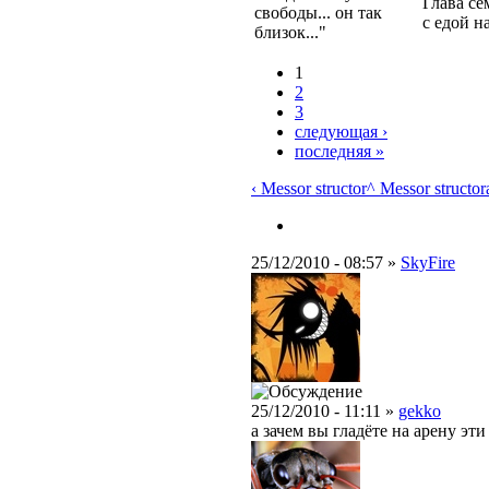
Глава се
свободы... он так
с едой н
близок..."
1
2
3
следующая ›
последняя »
‹ Messor structor
^ Messor structor
25/12/2010 - 08:57 »
SkyFire
25/12/2010 - 11:11 »
gekko
а зачем вы гладёте на арену э