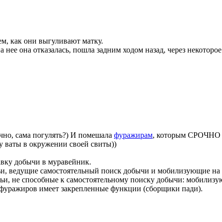
ем, как они выгуливают матку.
 нее она отказалась, пошла задним ходом назад, через некоторо
чно, сама погулять?) И помешала
фуражирам
, которым СРОЧНО н
 у ваты в окружении своей свиты))
авку добычи в муравейник.
ьи, ведущие самостоятельный поиск добычи и мобилизующие на
ьи, не способные к самостоятельному поиску добычи: мобилиз
фуражиров имеет закрепленные функции (сборщики пади).