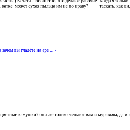
мейства) Кстати любопытно, что делают рабочие
Когда я только
а ватке, может сухая пыльца им не по нраву?
таскать, как в
а зачем вы гладёте на аре ... ›
ти цветные камушки? они же только мешают вам и муравьям, да и