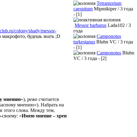
Tetramorium
caespitum
Mipmikiper / 3 года
- [1]
Messor barbarus
Lada102 / 3
года
ntclub.ru/colony/shady/messor-
Camponotus
ю макрофото, будешь знать ;D
turkestanus
Bluhn VC / 3 года
- [1]
Camponotus
Bluhn
VC / 3 года - [2]
му мнению
»), реже считается
ужасному мнению»). Набрать на
и этого слова. Между тем,
-своему: «
Имею мнение – хрен