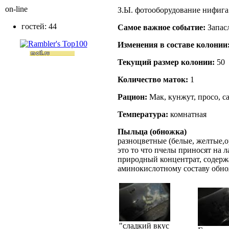
on-line
З.Ы. фотооборудование нифига 
гостей: 44
Самое важное событие:
Запас
Изменения в составе кoлонии
Текущий размер кoлонии:
50
Количество маток:
1
Рацион:
Мак, кунжут, просо, с
Температура:
комнатная
Пыльца (обножка)
разноцветные
(белые, желтые,
это то что пчелы приносят на 
природный концентрат, содерж
аминокислотному составу обно
"сладкий вкус