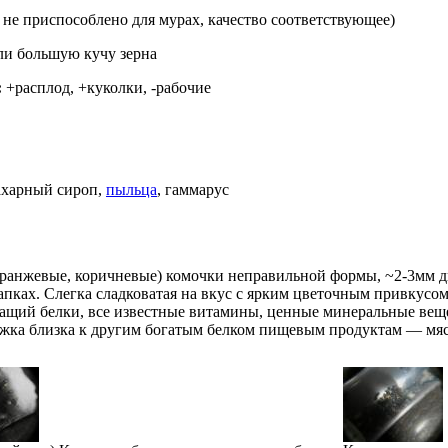
не приспособлено для мурах, качество соответствующее)
ли большую кучу зерна
:
+расплод, +куколки, -рабочие
ахарный сироп,
пыльца
, гаммарус
оранжевые, коричневые) комочки неправильной формы, ~2-3мм 
лапках. Слегка сладковатая на вкус с ярким цветочным привкус
ащий белки, все известные витамины, ценные минеральные вещ
жка близка к другим богатым белком пищевым продуктам — мясу