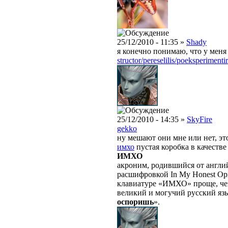
25/12/2010 - 11:35 »
Shady
я конечно понимаю, что у меня
structor/pereselilis/poeksperiment
25/12/2010 - 14:35 »
SkyFire
gekko
ну мешают они мне или нет, эт
имхо
пустая коробка в качеств
ИМХО
акроним, родившийся от англ
расшифровкой In My Honest Opi
клавиатуре «ИМХО» проще, чем 
великий и могучий русский яз
оспоришь
».