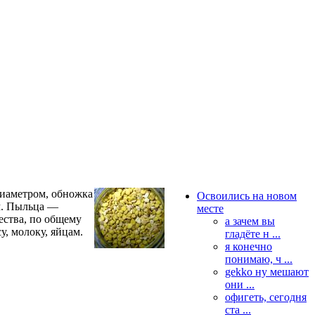
диаметром, обножка
Освоились на новом
ом. Пыльца —
месте
ества, по общему
а зачем вы
, молоку, яйцам.
гладёте н ...
я конечно
понимаю, ч ...
gekko ну мешают
они ...
офигеть, сегодня
ста ...