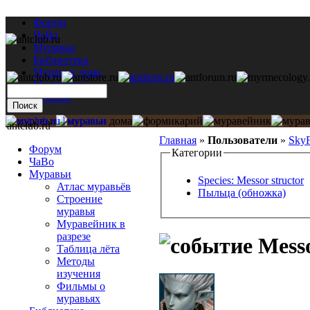
Форум
ЧаВо
Муравьи
Библиотека
Муравьи дома
Мастерская
Каталог
antclub.ru
Главная
»
Пользователи
»
SkyF
Форум
Категории
ЧаВо
Муравьи
Species: Messor structor
Атлас муравьёв
Пыльца (обножка)
Строение
муравья
Муравейник в
разрезе
Messo
Таблица лёта
Методы
изучения
Фильмы о
муравьях