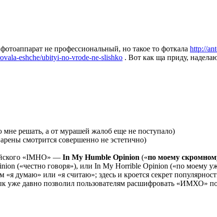
 фотоаппарат не профессиональный, но такое то фоткала
http://a
irovala-eshche/ubityi-no-vrode-ne-slishko
. Вот как ща приду, надела
о мне решать, а от мурашей жалоб еще не поступало)
е арены смотрится совершенно не эстетично)
ийского «IMHO» —
In My Humble Opinion
(«
по моему скромно
nion («честно говоря»), или In My Horrible Opinion («по моему 
«я думаю» или «я считаю»; здесь и кроется секрет популярност
ык уже давно позволил пользователям расшифровать «ИМХО» по