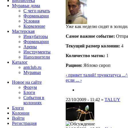
Библиотека
Муравьи дома
С чего начать
Формикарии
Условия
Кормление
Уже как неделю сидят в золоди
Мастерская
Самое важное событие:
Отпра
Инкубаторы
Формикарии
Текущий размер кoлонии:
4
Арены
Инструменты
Количество маток:
1
Наполнители
Каталог
Рацион:
Яблоко сироп
antclub.ru
Муравьи
‹ привет талий! трунктатуса ...
^
если ... ›
Новое на сайте
Форум
Блоги
События в
22/10/2009 - 11:42 »
TALUY
колониях
Блоги
Колонии
Войти
Peгиcтpaция