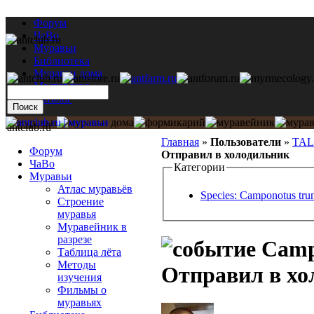
Форум
ЧаВо
Муравьи
Библиотека
Муравьи дома
Мастерская
Каталог
antclub.ru
Главная
»
Пользователи
»
TA
Форум
Отправил в холодильник
ЧаВо
Категории
Муравьи
Атлас муравьёв
Species: Camponotus tru
Строение
муравья
Муравейник в
разрезе
Campo
Таблица лёта
Методы
Отправил в хо
изучения
Фильмы о
муравьях