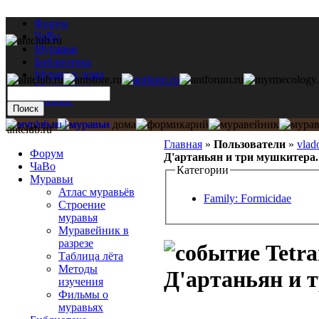
Форум
ЧаВо
Муравьи
Библиотека
Муравьи дома
Мастерская
Каталог
antclub.ru
Главная
»
Пользователи
»
vlad
Форум
Д'артаньян и три мушкитера.
ЧаВо
Категории
Муравьи
Атлас муравьёв
Family: Formicidae
Строение
муравья
Муравейник в
разрезе
Tetra
Таблица лёта
Методы
Д'артаньян и 
изучения
Фильмы о
муравьях