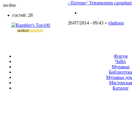
‹ Потери
^ Tetramorium caespitu
on-line
гостей: 28
26/07/2014 - 09:43 »
vladosss
Форум
ЧаВо
Муравьи
Библиотек
Муравьи до
Мастерска
Каталог