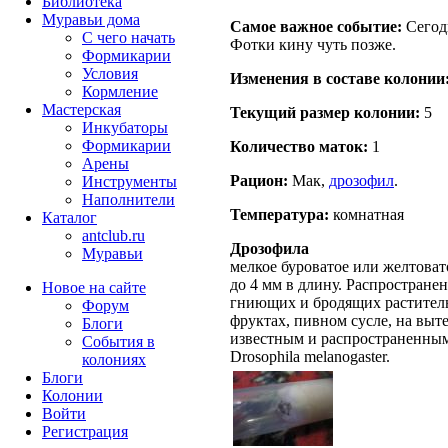
Библиотека
Муравьи дома
Самое важное событие:
Cегодн
С чего начать
Фотки кину чуть позже.
Формикарии
Условия
Изменения в составе кoлонии
Кормление
Мастерская
Текущий размер кoлонии:
5
Инкубаторы
Формикарии
Количество маток:
1
Арены
Рацион:
Мак,
дрозофил
.
Инструменты
Наполнители
Температура:
комнатная
Каталог
antclub.ru
Дрозофила
Муравьи
мелкое буроватое или желтовато
до 4 мм в длину. Распростране
Новое на сайте
гниющих и бродящих раститель
Форум
фруктах, пивном сусле, на выт
Блоги
известным и распространенным
События в
Drosophila melanogaster.
колониях
Блоги
Колонии
Войти
Peгиcтpaция