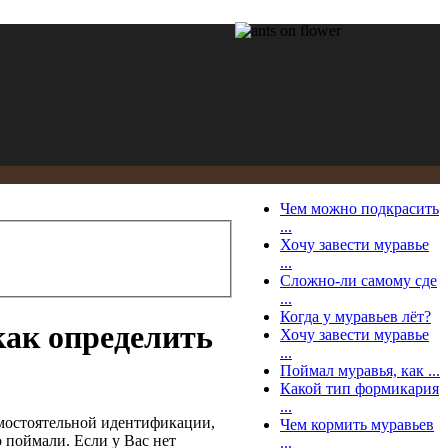
Чем можно подкрасить
...
Хочу завести муравье
...
Сложно-ли самому сде
...
Когда у муравьев лёт?
ак определить
Хочу завести муравье
...
Поймал муравья, как ...
Какой тип формикария
...
самостоятельной идентификации,
Чем кормить муравьев
 поймали. Если у Вас нет
...