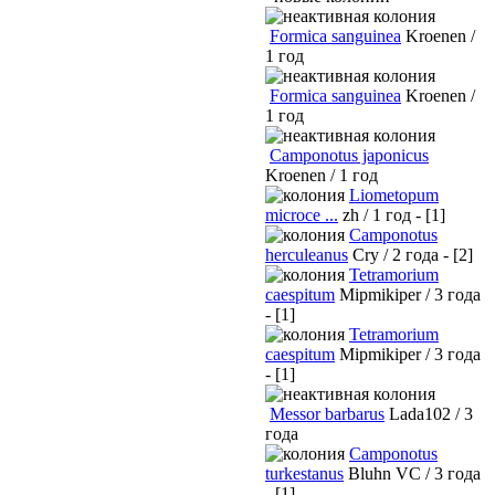
Formica sanguinea
Kroenen /
1 год
Formica sanguinea
Kroenen /
1 год
Camponotus japonicus
Kroenen / 1 год
Liometopum
microce ...
zh / 1 год - [1]
Camponotus
herculeanus
Cry / 2 года - [2]
Tetramorium
caespitum
Mipmikiper / 3 года
- [1]
Tetramorium
caespitum
Mipmikiper / 3 года
- [1]
Messor barbarus
Lada102 / 3
года
Camponotus
turkestanus
Bluhn VC / 3 года
- [1]