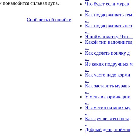
 понадобится сильная лупа.
Что будет если мурав
...
Как поддерживать тем
Сообщить об ошибке
...
Как поддерживать нео
...
Я поймал матку. Что ...
Какой тип наполнител
...
Как сделать поилку д
...
Из каких подручных м
...
Как часто надо корми
...
Как заставить муравь
...
У меня в формикарии
...
Я заметил на моих му
...
Как лучше всего реза
...
Добрый день, поймал
...