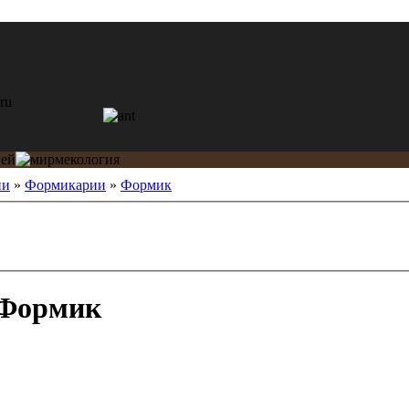
ии
»
Формикарии
»
Формик
Формик