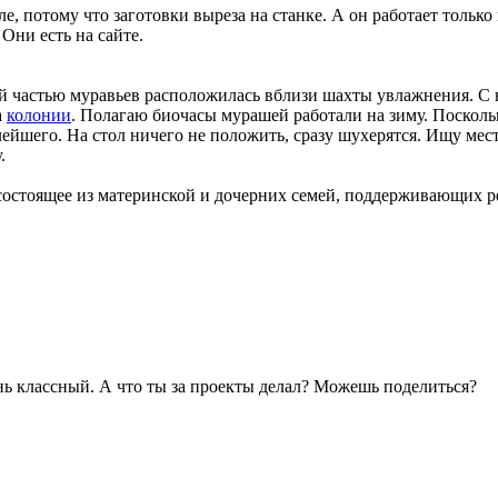
е, потому что заготовки выреза на станке. А он работает тольк
Они есть на сайте.
й частью муравьев расположилась вблизи шахты увлажнения. С н
а
колонии
. Полагаю биочасы мурашей работали на зиму. Посколь
ейшего. На стол ничего не положить, сразу шухерятся. Ищу место
.
состоящее из материнской и дочерних семей, поддерживающих 
нь классный. А что ты за проекты делал? Можешь поделиться?