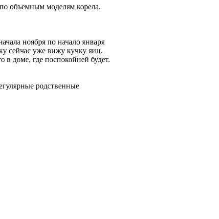
о по объемным моделям корела.
ачала ноября по начало января
ку сейчас уже вижу кучку яиц.
 в доме, где поспокойней будет.
регулярные родственные