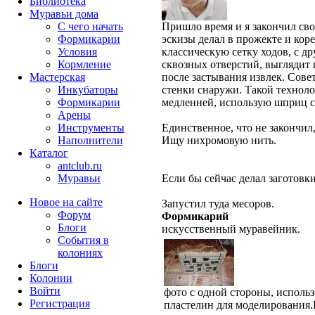
Библиотека
Муравьи дома
С чего начать
Пришло время и я закончил св
Формикарии
эскизы делал в прожекте и коре
Условия
классическую сетку ходов, с д
Кормление
сквозных отверстий, выглядит 
Мастерская
после застывания извлек. Сове
Инкубаторы
стенки снаружи. Такой техноло
Формикарии
медленней, использую шприц с 
Арены
Инструменты
Единственное, что не закончил,
Наполнители
Ищу нихромовую нить.
Каталог
antclub.ru
Муравьи
Если бы сейчас делал заготовки
Новое на сайте
Запустил туда месоров.
Форум
Формикарий
Блоги
искусственный муравейник.
События в
колониях
Блоги
Колонии
Войти
фото с одной стороны, исполь
Peгиcтpaция
пластелин для моделирования.