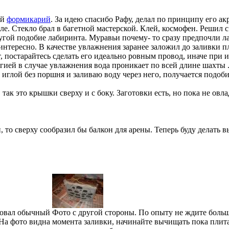
ой
формикарий
. За идею спасибо Рафу, делал по принципу его а
ле. Стекло брал в багетной мастерской. Клей, космофен. Решил 
ругой подобие лабиринта. Муравьи почему- то сразу предпочли 
интересно. В качестве увлажнения заранее заложил до заливки 
т, постарайтесь сделать его идеально ровным провод, иначе при 
гией в случае увлажнения вода проникает по всей длине шахты .
иглой без поршня и заливаю воду через него, получается подоб
 так это крышки сверху и с боку. Заготовки есть, но пока не овл
, то сверху сообразил бы балкон для арены. Теперь буду делать 
зовал обычный
Фото с другой стороны. По опыту не ждите больш
На фото видна
момента заливки, начинайте вычищать пока плит