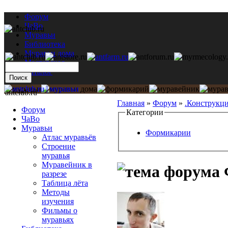
Форум
ЧаВо
Муравьи
Библиотека
Муравьи дома
Мастерская
Каталог
antclub.ru
Главная
»
Форум
»
.Конструкц
Форум
Категории
ЧаВо
Муравьи
Формикарии
Атлас муравьёв
Строение
муравья
Муравейник в
разрезе
Таблица лёта
Методы
изучения
Фильмы о
муравьях