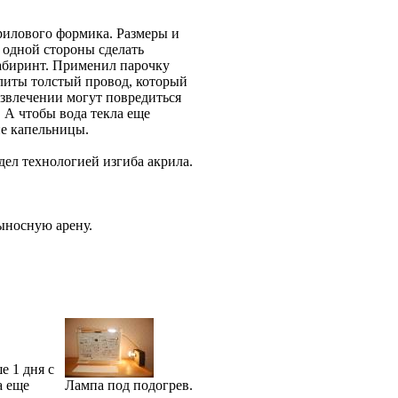
крилового формика. Размеры и
с одной стороны сделать
лабиринт. Применил парочку
плиты толстый провод, который
извлечении могут повредиться
 А чтобы вода текла еще
ие капельницы.
адел технологией изгиба акрила.
выносную арену.
е 1 дня с
а еще
Лампа под подогрев.