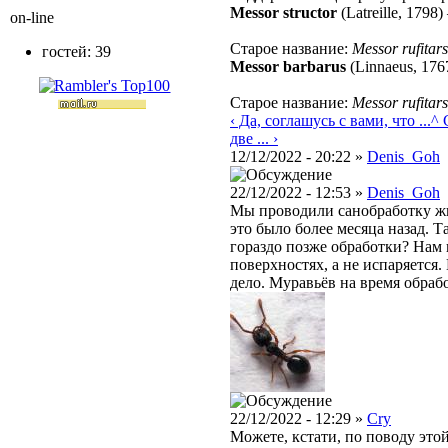
Messor structor
(Latreille, 1798)
on-line
Старое название:
Messor rufitars
гостей: 39
Messor barbarus
(Linnaeus, 176
Старое название:
Messor rufitars
‹ Да, соглашусь с вами, что ...
^ 
две ... ›
12/12/2022 - 20:22 »
Denis_Goh
22/12/2022 - 12:53 »
Denis_Goh
Мы проводили санобработку жи
это было более месяца назад. 
гораздо позже обработки? Нам 
поверхностях, а не испаряется.
дело. Муравьёв на время обраб
22/12/2022 - 12:29 »
Cry
Можете, кстати, по поводу это