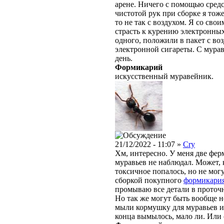
арене. Ничего с помощью средс
чистотой рук при сборке я тоже
то не так с воздухом. Я со сво
страсть к курению электронных
одного, положили в пакет с во
электронной сигареты. С мура
день.
Формикарий
искусственный муравейник.
21/12/2022 - 11:07 »
Cry
Хм, интересно. У меня две фер
муравьев не наблюдал. Может, 
токсичное попалось, но не мог
сборкой покупного
формикари
промываю все детали в проточн
Но так же могут быть вообще 
мыли кормушку для муравьев и
конца вымылось, мало ли. Или 