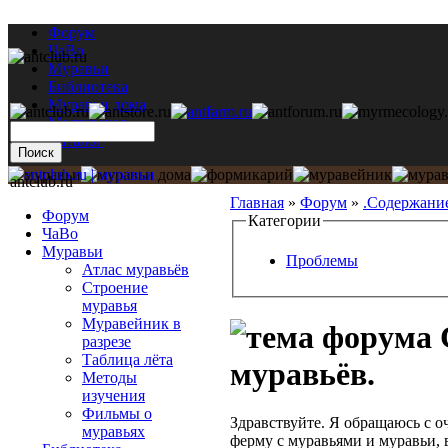
Форум
ЧаВо
Муравьи
Библиотека
Муравьи дома
Мастерская
Каталог
antclub.ru
Главная
»
Форум
»
.Содержани
Форум
Категории
ЧаВо
Муравьи
Проблемы
Атлас муравьёв
Строение
муравья
Муравейник в
разрезе
Таблица лёта
муравьёв.
Методы
изучения
Фильмы о
Здравствуйте. Я обращаюсь с 
муравьях
ферму с муравьями и муравьи, 