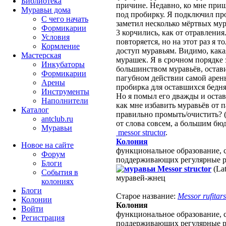
Библиотека
причине. Недавно, ко мне при
Муравьи дома
под пробирку. Я подключил про
С чего начать
заметил несколько мёртвых мур
Формикарии
3 корчились, как от отравлени
Условия
повторяется, но на этот раз я т
Кормление
доступ муравьям. Видимо, кака
Мастерская
мурашек. Я в срочном порядке 
Инкубаторы
большинством муравьёв, остави
Формикарии
пагубном действии самой арены
Арены
пробирка для оставшихся бедняг
Инструменты
Но я помыл его дважды и оставл
Наполнители
как мне избавить муравьёв от 
Каталог
правильно промыть/очистить? (
antclub.ru
от слова совсем, а большим бю
Муравьи
messor structor
.
Колония
Новое на сайте
функциональное образование, с
Форум
поддерживающих регулярные 
Блоги
Messor structor
(Lat
События в
муравей-жнец
колониях
Блоги
Старое название:
Messor rufitars
Колонии
Колония
Войти
функциональное образование, с
Peгиcтpaция
поддерживающих регулярные 