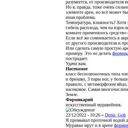
разумеется, от производителя в
Но я, правда, тоже очень сильн
элементе арен, но всё может бы
иная проблема.
Температура, влажность? Хотя 
гибель расплода, чем на взросл
комнате применялось средство
Если всё же сомневаетесь в ак
от другого производителя и про
Или сделать самую простую аре
примеру. Это не делать
формик
пострадает.
Удачи вам.
Насекомое
класс беспозвоночных типа чле
и брюшко, 3 пары ног, у больш
правило, с метаморфозом яйцо,
насекомое. Самая многочислен
Земле.
Формикарий
искусственный муравейник.
22/12/2022 - 10:26 »
Denis_Goh
Я промывал проточной водой дв
Муравьи мрут и в арене
форми