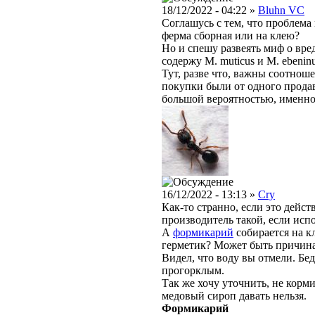
18/12/2022 - 04:22 »
Bluhn VC
Соглашусь с тем, что проблема
ферма сборная или на клею?
Но и спешу развеять миф о вре
содержу M. muticus и M. ebenin
Тут, разве что, важны соотноше
покупки были от одного продавц
большой вероятностью, именно
16/12/2022 - 13:13 »
Cry
Как-то странно, если это дейст
производитель такой, если исп
А
формикарий
собирается на кл
герметик? Может быть причина
Видел, что воду вы отмели. Бе
прогорклым.
Так же хочу уточнить, не корм
медовый сироп давать нельзя.
Формикарий