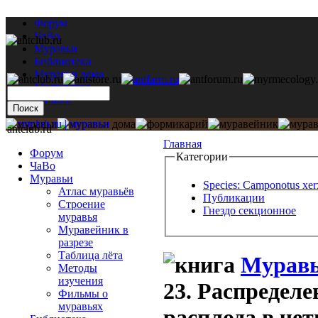
Форум
ЧаВо
Муравьи
Библиотека
Муравьи дома
Мастерская
Каталог
antclub.ru
Главная
Форум
Категории
ЧаВо
Муравьи
Species: Camponotus xer
Атлас муравьёв
Публикации
Строение
Гнездо секционное
муравья
Муравейник в
разрезе
Таблица лёта
Муравь
Методы
изучения
23. Распределе
Фильмы о
муравьях
расплода в че