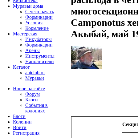
Библиотека
Муравьи дома
многосекционн
С чего начать
Формикарии
Camponotus xer
Условия
Кормление
Акыбай, май 19
Мастерская
Инкубаторы
Формикарии
Арены
Инструменты
Наполнители
Каталог
antclub.ru
Муравьи
Новое на сайте
Форум
Блоги
События в
колониях
Блоги
Колонии
Секция
Войти
Peгиcтpaция