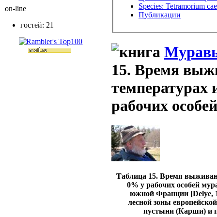
Species: Tetramorium ca
on-line
Публикации
гостей: 21
Муравь
15. Время выж
температурах 
рабочих особе
Таблица 15. Время выживан
0% у рабочих особей мур
южной Франции [Delye, 
лесной зоны европейской
пустыни (Карши) и п