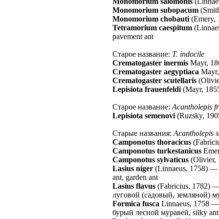
Monomorium salomonis
(Linnae
Monomorium subopacum
(Smit
Monomorium chobauti
(Emery, 
Tetramorium caespitum
(Linnae
pavement ant
Старое название:
T. indocile
Crematogaster inermis
Mayr, 18
Crematogaster aegyptiaca
Mayr,
Crematogaster scutellaris
(Olivi
Lepisiota frauenfeldi
(Mayr, 185
Старое название:
Acantholepis f
Lepisiota semenovi
(Ruzsky, 190
Старые названия:
Acantholepis 
Camponotus thoracicus
(Fabrici
Camponotus turkestanicus
Emer
Camponotus sylvaticus
(Olivier,
Lasius niger
(Linnaeus, 1758)
ant, garden ant
Lasius flavus
(Fabricius, 1782)
луговой (садовый, земляной) м
Formica fusca
Linnaeus, 1758
—
бурый лесной муравей, silky ant