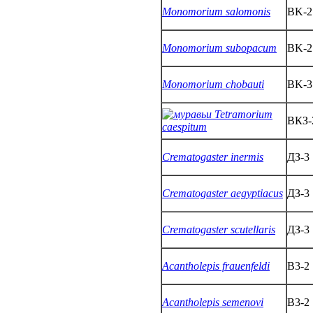
Monomorium salomonis
BK-2
Monomorium subopacum
BK-2
Monomorium chobauti
BK-3
Tetramorium
ВКЗ-
caespitum
Crematogaster inermis
ДЗ-3
Crematogaster aegyptiacus
ДЗ-3
Crematogaster scutellaris
ДЗ-3
Acantholepis frauenfeldi
B3-2
Acantholepis semenovi
B3-2