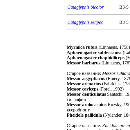
Cataglyphis bicolor
ВЗ-5
Cataglyphis setipes
ВЗ-5
Myrmica rubra
(Linnaeus, 1758)
Aphaenogaster subterranea
(Lat
Aphaenogaster rhaphidiiceps
(M
Messor barbarus
(Linnaeus, 176
Старое название:
Messor rufitars
Messor aegyptiacus
(Emery, 187
Messor arenarius
(Fabricius, 178
Messor caviceps
(Forel, 1902)
Messor denticulatus
Santschi, 1
гигрофил
Messor aralocaspius
Ruzsky, 19
ксеробионт
Pheidole pallidula
(Nylander, 18
Старое название:
Pheidole aren