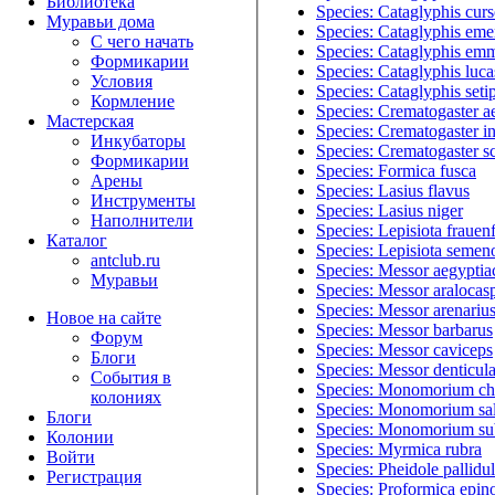
Библиотека
Species: Cataglyphis curs
Муравьи дома
Species: Cataglyphis eme
С чего начать
Species: Cataglyphis em
Формикарии
Species: Cataglyphis luca
Условия
Species: Cataglyphis seti
Кормление
Species: Crematogaster a
Мастерская
Species: Crematogaster i
Инкубаторы
Species: Crematogaster sc
Формикарии
Species: Formica fusca
Арены
Species: Lasius flavus
Инструменты
Species: Lasius niger
Наполнители
Species: Lepisiota frauenf
Каталог
Species: Lepisiota semen
antclub.ru
Species: Messor aegyptia
Муравьи
Species: Messor aralocas
Species: Messor arenariu
Новое на сайте
Species: Messor barbarus
Форум
Species: Messor caviceps
Блоги
Species: Messor denticula
События в
Species: Monomorium ch
колониях
Species: Monomorium sa
Блоги
Species: Monomorium s
Колонии
Species: Myrmica rubra
Войти
Species: Pheidole pallidu
Peгиcтpaция
Species: Proformica epino