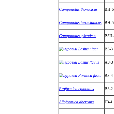
Camponotus thoracicus
BH-6
Camponotus turcestanicus
ВН-5
Camponotus sylvaticus
BЗH-
Lasius niger
ВЗ-3
Lasius flavus
АЗ-3
Formica fusca
B3-4
Proformica epinotalis
B3-2
Alloformica aberrans
ГЗ-4