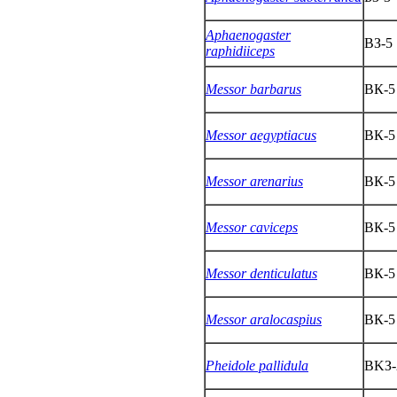
Aphaenogaster
ВЗ-5
raphidiiceps
Messor barbarus
ВК-5
Messor aegyptiacus
ВК-5
Messor arenarius
ВК-5
Messor caviceps
ВК-5
Messor denticulatus
ВК-5
Messor aralocaspius
ВК-5
Pheidole pallidula
BKЗ-