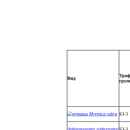
Троф
Вид
груп
Myrmica rubra
БЗ-3
Aphaenogaster subterranea
БЗ-3