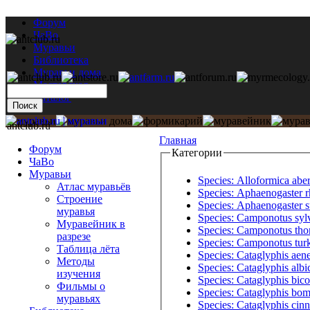
Форум
ЧаВо
Муравьи
Библиотека
Муравьи дома
Мастерская
Каталог
antclub.ru
Главная
Форум
Категории
ЧаВо
Муравьи
Species: Alloformica abe
Атлас муравьёв
Species: Aphaenogaster r
Строение
Species: Aphaenogaster s
муравья
Species: Camponotus sylv
Муравейник в
Species: Camponotus tho
разрезе
Species: Camponotus turk
Таблица лёта
Species: Cataglyphis aen
Методы
Species: Cataglyphis albi
изучения
Species: Cataglyphis bico
Фильмы о
Species: Cataglyphis bo
муравьях
Species: Cataglyphis ci