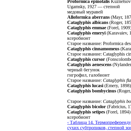
Proformica epinotalis
Kuznetsov
Ugamsky, 1927
—
степной
медовый муравей
Alloformica aberrans
(Mayr, 18
Cataglyphis albicans
(Roger, 18
Cataglyphis emmae
(Forel, 1909
Cataglyphis emeryi
(Karavaiev, 
ксеробионт
Старое название: Proformica des
Cataglyphis cinnamomeus
(Kara
Старое название: Cataglyphis c
Cataglyphis cursor
(Fonscolomb
Cataglyphis aenescens
(Nylander
черный бегунок
гигрофил, галобионт
Старое название:
Cataglyphis fla
Cataglyphis lucasi
(Emery, 1898)
Cataglyphis bombycinus
(Roger
Старое название:
Cataglyphis b
Cataglyphis bicolor
(Fabricius, 
Cataglyphis setipes
(Forel, 1894)
ксеробионт
‹ Таблица 14. Термопреференд
сухих субтропиков, степной зо