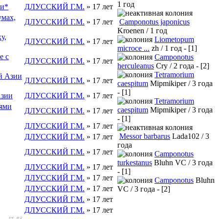
1 год
ии*
ДЛУССКИЙ Г.М.
» 17 лет
умах,
ДЛУССКИЙ Г.М.
» 17 лет
Camponotus japonicus
Kroenen / 1 год
у,
Liometopum
ДЛУССКИЙ Г.М.
» 17 лет
microce ...
zh / 1 год - [1]
е с
Camponotus
ДЛУССКИЙ Г.М.
» 17 лет
herculeanus
Cry / 2 года - [2]
Tetramorium
й Азии
ДЛУССКИЙ Г.М.
» 17 лет
caespitum
Mipmikiper / 3 года
- [1]
Азии
ДЛУССКИЙ Г.М.
» 17 лет
Tetramorium
нями
caespitum
Mipmikiper / 3 года
ДЛУССКИЙ Г.М.
» 17 лет
- [1]
ДЛУССКИЙ Г.М.
» 17 лет
Messor barbarus
Lada102 / 3
ДЛУССКИЙ Г.М.
» 17 лет
года
ДЛУССКИЙ Г.М.
» 17 лет
Camponotus
turkestanus
Bluhn VC / 3 года
ДЛУССКИЙ Г.М.
» 17 лет
- [1]
ДЛУССКИЙ Г.М.
» 17 лет
Camponotus
Bluhn
ДЛУССКИЙ Г.М.
» 17 лет
VC / 3 года - [2]
ДЛУССКИЙ Г.М.
» 17 лет
ДЛУССКИЙ Г.М.
» 17 лет