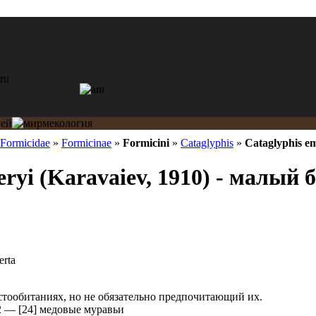
Formicidae
»
Formicinae
»
Formicini
»
Cataglyphis
»
Cataglyphis e
eryi (Karavaiev, 1910) - малый 
erta
стообитаниях, но не обязательно предпочитающий их.
2
—
[24] медовые муравьи