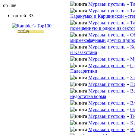
Муравьи пустынь
»
Та
on-line
Муравьи пустынь
»
Та
гостей: 33
Каракумах и Каршинской «сте
Муравьи пустынь
»
Та
помещенную в одном из сектор
Муравьи пустынь
»
Об
мирмекофаунами других прир
Муравьи пустынь
»
Ко
и Казахстана
Муравьи пустынь
»
Му
Муравьи пустынь
»
Ср
Палеарктики
Муравьи пустынь
»
З
Муравьи пустынь
»
По
Муравьи пустынь
»
Ва
недостатка корма
Муравьи пустынь
»
В
Муравьи пустынь
»
Ос
Муравьи пустынь
»
Ти
Муравьи пустынь
»
К
Муравьи пустынь
»
Во