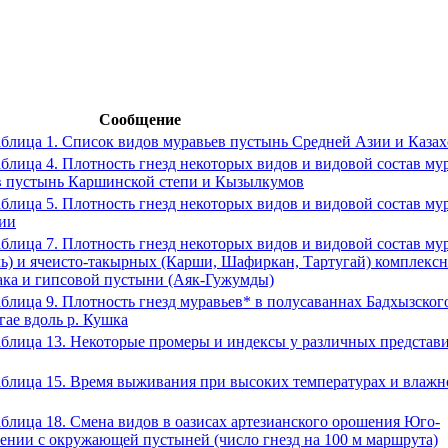
Сообщение
блица 1. Список видов муравьев пустынь Средней Азии и Казах
блица 4. Плотность гнезд некоторых видов и видовой состав му
в пустынь Каршинской степи и Кызылкумов
блица 5. Плотность гнезд некоторых видов и видовой состав му
зии
блица 7. Плотность гнезд некоторых видов и видовой состав му
ь) и ячеисто-такырных (Карши, Шафиркан, Тартугай) комплекс
ака и гипсовой пустыни (Аяк-Гужумды)
блица 9. Плотность гнезд муравьев* в полусаваннах Бадхызског
гае вдоль р. Кушка
блица 13. Некоторые промеры и индексы у различных представ
блица 15. Время выживания при высоких температурах и влажн
блица 18. Смена видов в оазисах артезианского орошения Юго-
ении с окружающей пустыней (число гнезд на 100 м маршрута)