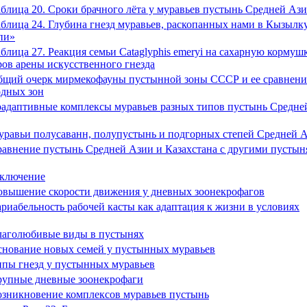
блица 20. Сроки брачного лёта у муравьев пустынь Средней Аз
блица 24. Глубина гнезд муравьев, раскопанных нами в Кызылк
пи»
блица 27. Реакция семьи Cataglyphis emeryi на сахарную кормушк
ов арены искусственного гнезда
щий очерк мирмекофауны пустынной зоны СССР и ее сравнени
одных зон
адаптивные комплексы муравьев разных типов пустынь Средне
равьи полусаванн, полупустынь и подгорных степей Средней 
авнение пустынь Средней Азии и Казахстана с другими пусты
аключение
вышение скорости движения у дневных зоонекрофагов
риабельность рабочей касты как адаптация к жизни в условиях
лаголюбивые виды в пустынях
нование новых семей у пустынных муравьев
пы гнезд у пустынных муравьев
рупные дневные зоонекрофаги
зникновение комплексов муравьев пустынь