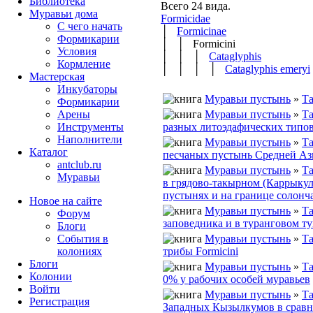
Библиотека
Всего 24 вида.
Муравьи дома
Formicidae
С чего начать
│
Formicinae
Формикарии
│ │ Formicini
Условия
│ │ │
Cataglyphis
Кормление
│ │ │ │
Cataglyphis emeryi
Мастерская
Инкубаторы
Муравьи пустынь
»
Та
Формикарии
Муравьи пустынь
»
Та
Арены
разных литоэдафических типо
Инструменты
Наполнители
Муравьи пустынь
»
Та
Каталог
песчаных пустынь Средней А
antclub.ru
Муравьи пустынь
»
Та
Муравьи
в грядово-такырном (Каррыкул
пустынях и на границе солонч
Новое на сайте
Муравьи пустынь
»
Та
Форум
заповедника и в туранговом ту
Блоги
Муравьи пустынь
»
Та
События в
трибы Formicini
колониях
Блоги
Муравьи пустынь
»
Та
Колонии
0% у рабочих особей муравьев
Войти
Муравьи пустынь
»
Та
Peгиcтpaция
Западных Кызылкумов в сравн