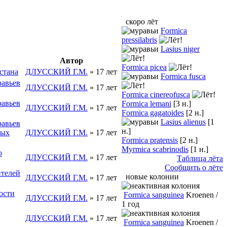
скоро лёт
Formica
pressilabris
Lasius niger
Автор
Formica picea
стана
ДЛУССКИЙ Г.М.
» 17 лет
Formica fusca
равьев
ДЛУССКИЙ Г.М.
» 17 лет
Formica cinereofusca
равьев
Formica lemani
[3 н.]
ДЛУССКИЙ Г.М.
» 17 лет
Formica gagatoides
[2 н.]
Lasius alienus
[1
равьев
н.]
ных
ДЛУССКИЙ Г.М.
» 17 лет
Formica pratensis
[2 н.]
Myrmica scabrinodis
[1 н.]
о
ДЛУССКИЙ Г.М.
» 17 лет
Таблица лёта
Сообщить о лёте
ителей
новые колонии
ДЛУССКИЙ Г.М.
» 17 лет
ости
Formica sanguinea
Kroenen /
ДЛУССКИЙ Г.М.
» 17 лет
1 год
ДЛУССКИЙ Г.М.
» 17 лет
Formica sanguinea
Kroenen /