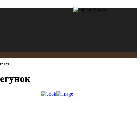
meryi
бегунок