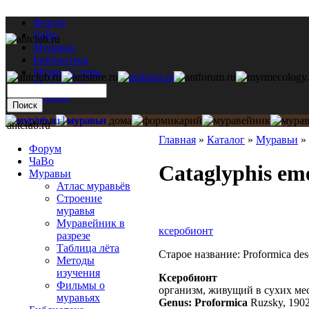
Форум
ЧаВо
Муравьи
Библиотека
Муравьи дома
Мастерская
Каталог
antclub.ru
Главная
»
Каталог
»
Муравьи
»
Форум
ЧаВо
Cataglyphis em
Муравьи
Атлас муравьёв
Строение
муравья
Муравейник в
ксеробионт
разрезе
Таблица лёта
Старое название: Proformica des
Методы
изучения
Ксеробионт
Фильмы о
организм, живущий в сухих ме
муравьях
Genus: Proformica
Ruzsky, 190