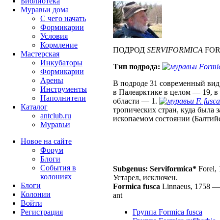
Библиотека
Муравьи дома
С чего начать
Формикарии
Условия
Кормление
ПОДРОД
SERVIFORMICA
FORE
Мастерская
Инкубаторы
Тип подрода:
Formic
Формикарии
Арены
В подроде 31 современный вид,
Инструменты
в Палеарктике в целом — 19, 
Наполнители
области — 1.
F. fusca
Каталог
тропических стран, куда была з
antclub.ru
ископаемом состоянии (Балтийс
Муравьи
Новое на сайте
Форум
Блоги
События в
Subgenus: Serviformica*
Forel,
колониях
Устарел, исключен.
Блоги
Formica fusca
Linnaeus, 1758
Колонии
ant
Войти
Peгиcтpaция
Группа Formica fusca