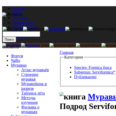
Форум
ЧаВо
Муравьи
Библиотека
Муравьи дома
Мастерская
Каталог
antclub.ru
Главная
Форум
Категории
ЧаВо
Муравьи
Species: Formica fusca
Атлас муравьёв
Subgenus: Serviformica*
Строение
Публикации
муравья
Муравейник в
разрезе
Таблица лёта
Муравь
Методы
изучения
Подрод Servifo
Фильмы о
муравьях