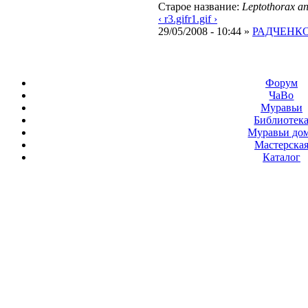
Старое название:
Leptothorax a
‹ r3.gif
r1.gif ›
29/05/2008 - 10:44 »
РАДЧЕНКО 
Форум
ЧаВо
Муравьи
Библиотек
Муравьи до
Мастерска
Каталог