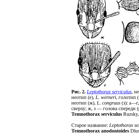
Рис. 2.
Leptothorax serviculus
, н
неотип (е),
L. werneri
, голотип (
неотип (ж),
L. congruus
(з): а—г
сверху; ж, з — голова спереди 
Temnothorax serviculus
Ruzsky,
Старое название:
Leptothorax se
Temnothorax anodontoides
Dlus