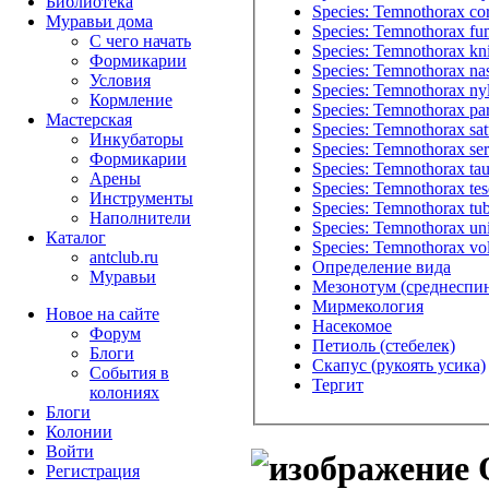
Библиотека
Species: Temnothorax cort
Муравьи дома
Species: Temnothorax fu
С чего начать
Species: Temnothorax kni
Формикарии
Species: Temnothorax na
Условия
Species: Temnothorax ny
Кормление
Species: Temnothorax pa
Мастерская
Species: Temnothorax sat
Инкубаторы
Species: Temnothorax ser
Формикарии
Species: Temnothorax tau
Арены
Species: Temnothorax te
Инструменты
Species: Temnothorax tu
Наполнители
Species: Temnothorax uni
Каталог
Species: Temnothorax vo
antclub.ru
Определение вида
Муравьи
Мезонотум (среднеспи
Мирмекология
Новое на сайте
Насекомое
Форум
Петиоль (стебелек)
Блоги
Скапус (рукоять усика)
События в
Тергит
колониях
Блоги
Колонии
Войти
О
Peгиcтpaция