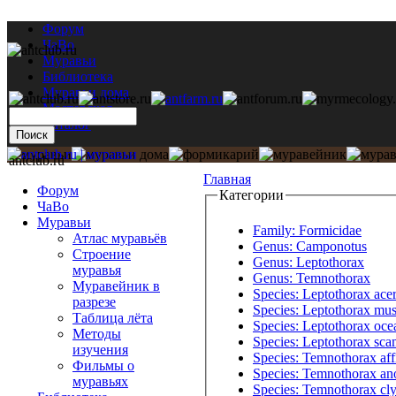
Форум
ЧаВо
Муравьи
Библиотека
Муравьи дома
Мастерская
Каталог
antclub.ru
Главная
Форум
Категории
ЧаВо
Муравьи
Family: Formicidae
Атлас муравьёв
Genus: Camponotus
Строение
Genus: Leptothorax
муравья
Genus: Temnothorax
Муравейник в
Species: Leptothorax ac
разрезе
Species: Leptothorax mu
Таблица лёта
Species: Leptothorax oce
Методы
Species: Leptothorax sca
изучения
Species: Temnothorax aff
Фильмы о
Species: Temnothorax an
муравьях
Species: Temnothorax cl