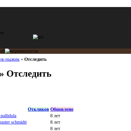
ик-пыжик
»
Отследить
» Отследить
Откликов
Обновлено
pallidula
8 лет
aster schmidti
8 лет
8 лет