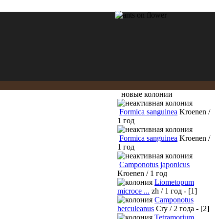
новые колонии
Formica sanguinea
Kroenen /
1 год
Formica sanguinea
Kroenen /
1 год
Camponotus japonicus
Kroenen / 1 год
Liometopum
microce ...
zh / 1 год - [1]
Camponotus
herculeanus
Cry / 2 года - [2]
Tetramorium