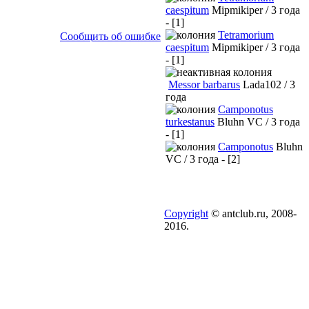
caespitum
Mipmikiper / 3 года
- [1]
Tetramorium
Сообщить об ошибке
caespitum
Mipmikiper / 3 года
- [1]
Messor barbarus
Lada102 / 3
года
Camponotus
turkestanus
Bluhn VC / 3 года
- [1]
Camponotus
Bluhn
VC / 3 года - [2]
Copyright
© antclub.ru, 2008-
2016.