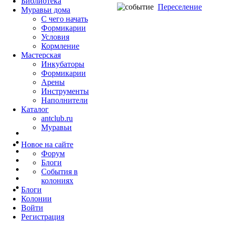
Библиотека
Переселение
Муравьи дома
С чего начать
Формикарии
Условия
Кормление
Мастерская
Инкубаторы
Формикарии
Арены
Инструменты
Наполнители
Каталог
antclub.ru
Муравьи
Новое на сайте
Форум
Блоги
События в
колониях
Блоги
Колонии
Войти
Peгиcтpaция