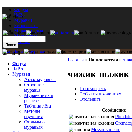
Форум
ЧаВо
Муравьи
Библиотека
Муравьи дома
Мастерская
Каталог
antclub.ru
Главная
»
Пользователи
»
чиж
Форум
ЧаВо
чижик-пыжик 
Муравьи
Атлас муравьёв
Строение
Просмотреть
муравья
События в колониях
Муравейник в
Отследить
разрезе
Таблица лёта
Сообщение
Методы
Pheidole 
изучения
Фильмы о
Crematog
муравьях
Messor structor