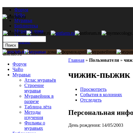
Форум
ЧаВо
Муравьи
Библиотека
Муравьи дома
Мастерская
Каталог
antclub.ru
Главная
»
Пользователи
»
чиж
Форум
ЧаВо
чижик-пыжик
Муравьи
Атлас муравьёв
Строение
Просмотреть
муравья
События в колониях
Муравейник в
Отследить
разрезе
Таблица лёта
Персональная инф
Методы
изучения
Фильмы о
День рождения:
14/05/2003
муравьях