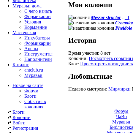
Библиотека
Мои колонии
Муравьи дома
С чего начать
Формикарии
Messor structor
-
_1
Условия
Crematog
Кормление
Pheidole 
Мастерская
Инкубаторы
История
Формикарии
Арены
Время участия:
8 лет
Инструменты
Колонии:
Посмотреть события 
Наполнители
Блог:
Просмотреть последние з
Каталог
antclub.ru
Любопытные
Муравьи
Новое на сайте
Недавно смотрели:
Мирмирки
Форум
Блоги
События в
колониях
Форум
Блоги
ЧаВо
Колонии
Муравьи
Войти
Библиотек
Peгиcтpaция
Муравьи до