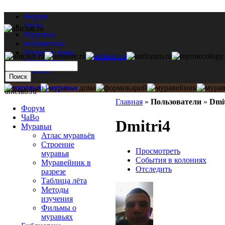
Форум
ЧаВо
Муравьи
Библиотека
Муравьи дома
Мастерская
Каталог
antclub.ru
Главная
»
Пользователи
»
Dmit
Форум
ЧаВо
Dmitri4
Муравьи
Атлас муравьёв
Строение
Просмотреть
муравья
События в колониях
Муравейник в
Отследить
разрезе
Таблица лёта
Методы
изучения
Фильмы о
муравьях