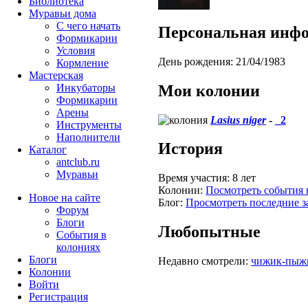
Библиотека
Муравьи дома
С чего начать
Персональная инф
Формикарии
Условия
День рождения:
21/04/1983
Кормление
Мастерская
Мои колонии
Инкубаторы
Формикарии
Арены
Lasius niger
-
_2
Инструменты
Наполнители
История
Каталог
antclub.ru
Муравьи
Время участия:
8 лет
Колонии:
Посмотреть события 
Новое на сайте
Блог:
Просмотреть последние з
Форум
Блоги
Любопытные
События в
колониях
Блоги
Недавно смотрели:
чижик-пыж
Колонии
Войти
Peгиcтpaция