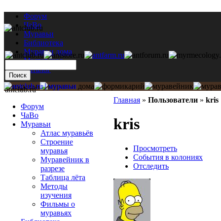
Форум
ЧаВо
Муравьи
Библиотека
Муравьи дома
Мастерская
Каталог
antclub.ru
Главная
»
Пользователи
»
kris
Форум
ЧаВо
kris
Муравьи
Атлас муравьёв
Строение
Просмотреть
муравья
События в колониях
Муравейник в
Отследить
разрезе
Таблица лёта
Методы
изучения
Фильмы о
муравьях