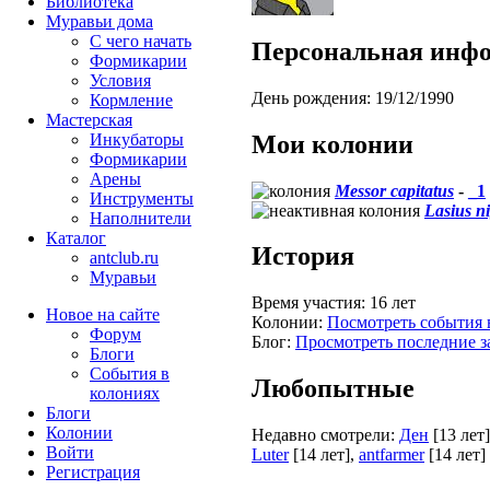
Библиотека
Муравьи дома
С чего начать
Персональная инф
Формикарии
Условия
День рождения:
19/12/1990
Кормление
Мастерская
Мои колонии
Инкубаторы
Формикарии
Арены
Messor capitatus
-
_1
Инструменты
Lasius n
Наполнители
Каталог
История
antclub.ru
Муравьи
Время участия:
16 лет
Новое на сайте
Колонии:
Посмотреть события 
Форум
Блог:
Просмотреть последние з
Блоги
События в
Любопытные
колониях
Блоги
Колонии
Недавно смотрели:
Ден
[13 лет]
Войти
Luter
[14 лет]
,
antfarmer
[14 лет]
Peгиcтpaция