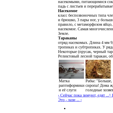
насекомыми, питающимися соко
падь с листьев и перерабатывае
Насекомое
класс беспозвоночных типа чле
и брюшко, 3 пары ног, у больш
правило, с метаморфозом яйцо,
насекомое. Самая многочислен
Земле.
Тараканы
отряд насекомых. Длина 4 мм 9
тропиках и субтропиках. У ряд
Некоторые (прусак, черный тар
Реликтовый лесной таракан, о
Матка
Рабы: "Больше,
раптиформики
сиропа! Дома ж
и её слуги
голодные хозяе
‹ Сейчас пока зимуют, едят ...
^
Это - лази ... ›