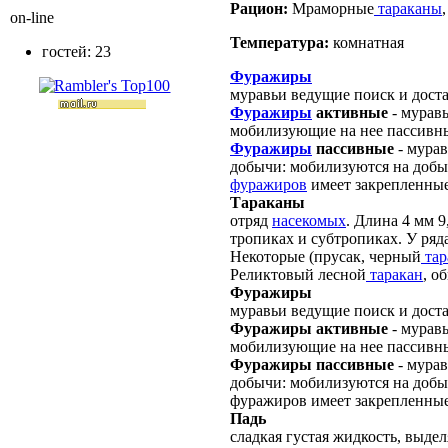
Рацион:
Мраморные
тараканы
on-line
Температура:
комнатная
гостей: 23
Фуражиры
муравьи ведущие поиск и дост
Фуражиры
активные
- мурав
мобилизующие на нее пассив
Фуражиры
пассивные
- мурав
добычи: мобилизуются на доб
фуражиров
имеет закрепленны
Тараканы
отряд
насекомых
. Длина 4 мм 9
тропиках и субтропиках. У ряд
Некоторые (прусак, черный
тар
Реликтовый лесной
таракан
, о
Фуражиры
муравьи ведущие поиск и дост
Фуражиры активные
- мурав
мобилизующие на нее пассивн
Фуражиры пассивные
- мурав
добычи: мобилизуются на доб
фуражиров имеет закрепленные
Падь
сладкая густая жидкость, выде