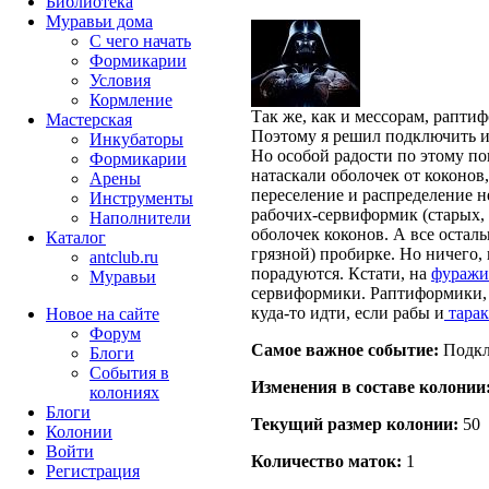
Библиотека
Муравьи дома
С чего начать
Формикарии
Условия
Кормление
Так же, как и мессорам, рапти
Мастерская
Поэтому я решил подключить и
Инкубаторы
Но особой радости по этому по
Формикарии
натаскали оболочек от коконов
Арены
переселение и распределение н
Инструменты
рабочих-сервиформик (старых,
Наполнители
оболочек коконов. А все осталь
Каталог
грязной) пробирке. Но ничего,
antclub.ru
порадуются. Кстати, на
фуражи
Муравьи
сервиформики. Раптиформики, х
куда-то идти, если рабы и
тарак
Новое на сайте
Форум
Самое важное событие:
Подкл
Блоги
События в
Изменения в составе кoлонии
колониях
Блоги
Текущий размер кoлонии:
50
Колонии
Войти
Количество маток:
1
Peгиcтpaция