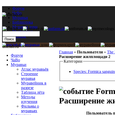
Форум
ЧаВо
Муравьи
Библиотека
Муравьи дома
Мастерская
Каталог
antclub.ru
Главная
»
Пользователи
»
The 
Форум
Расширение жилплощади 2
ЧаВо
Категории
Муравьи
Атлас муравьёв
Species: Formica sanguin
Строение
муравья
Муравейник в
разрезе
Formi
Таблица лёта
Методы
Расширение ж
изучения
Фильмы о
муравьях
Пользователь п