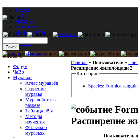
Форум
ЧаВо
Муравьи
Библиотека
Муравьи дома
Мастерская
Каталог
antclub.ru
Главная
»
Пользователи
»
The 
Форум
Расширение жилплощади 2
ЧаВо
Категории
Муравьи
Атлас муравьёв
Species: Formica sanguin
Строение
муравья
Муравейник в
разрезе
Formi
Таблица лёта
Методы
Расширение ж
изучения
Фильмы о
муравьях
Пользователь п