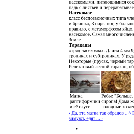
насекомыми, питающимися соко
падь с листьев и перерабатывае
Насекомое
класс беспозвоночных типа чле
и брюшко, 3 пары ног, у больш
правило, с метаморфозом яйцо,
насекомое. Самая многочислен
Земле.
Тараканы
отряд насекомых. Длина 4 мм 9
тропиках и субтропиках. У ряд
Некоторые (прусак, черный тар
Реликтовый лесной таракан, о
Матка
Рабы: "Больше,
раптиформики
сиропа! Дома ж
и её слуги
голодные хозяе
‹ Да, эта матка так обрадов ...
^ 
зимуют, едят ... ›