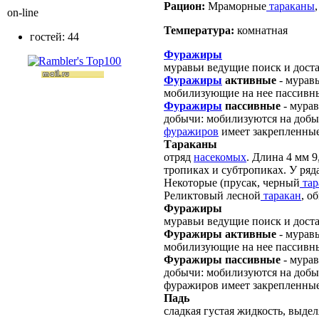
Рацион:
Мраморные
тараканы
on-line
Температура:
комнатная
гостей: 44
Фуражиры
муравьи ведущие поиск и дост
Фуражиры
активные
- мурав
мобилизующие на нее пассив
Фуражиры
пассивные
- мурав
добычи: мобилизуются на доб
фуражиров
имеет закрепленны
Тараканы
отряд
насекомых
. Длина 4 мм 9
тропиках и субтропиках. У ряд
Некоторые (прусак, черный
тар
Реликтовый лесной
таракан
, о
Фуражиры
муравьи ведущие поиск и дост
Фуражиры активные
- мурав
мобилизующие на нее пассивн
Фуражиры пассивные
- мурав
добычи: мобилизуются на доб
фуражиров имеет закрепленные
Падь
сладкая густая жидкость, выде