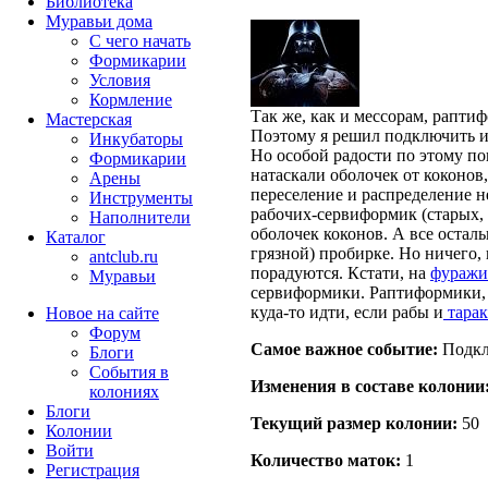
Библиотека
Муравьи дома
С чего начать
Формикарии
Условия
Кормление
Так же, как и мессорам, рапти
Мастерская
Поэтому я решил подключить и
Инкубаторы
Но особой радости по этому по
Формикарии
натаскали оболочек от коконов
Арены
переселение и распределение н
Инструменты
рабочих-сервиформик (старых,
Наполнители
оболочек коконов. А все осталь
Каталог
грязной) пробирке. Но ничего,
antclub.ru
порадуются. Кстати, на
фуражи
Муравьи
сервиформики. Раптиформики, х
куда-то идти, если рабы и
тарак
Новое на сайте
Форум
Самое важное событие:
Подкл
Блоги
События в
Изменения в составе кoлонии
колониях
Блоги
Текущий размер кoлонии:
50
Колонии
Войти
Количество маток:
1
Peгиcтpaция