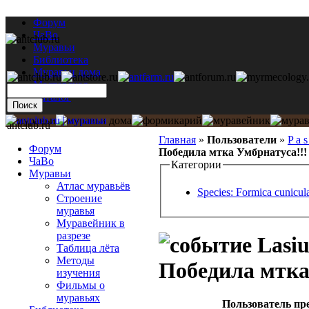
Форум
ЧаВо
Муравьи
Библиотека
Муравьи дома
Мастерская
Каталог
antclub.ru
Главная
»
Пользователи
»
P a s
Форум
Победила мтка Умбрнатуса!!!
ЧаВо
Категории
Муравьи
Атлас муравьёв
Species: Formica cunicula
Строение
муравья
Муравейник в
разрезе
Lasiu
Таблица лёта
Методы
Победила мтка
изучения
Фильмы о
муравьях
Пользователь пр