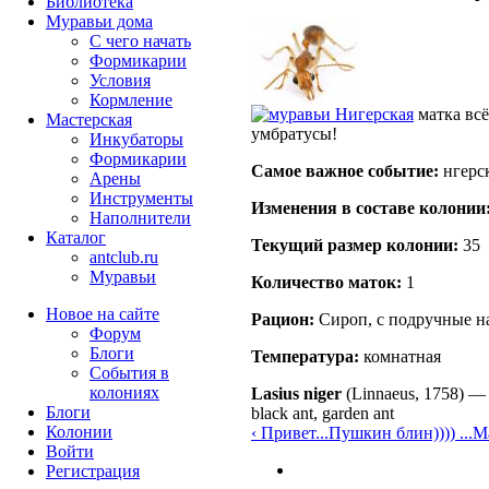
Библиотека
Муравьи дома
С чего начать
Формикарии
Условия
Кормление
Нигерская
матка всё
Мастерская
умбратусы!
Инкубаторы
Формикарии
Самое важное событие:
нгерск
Арены
Инструменты
Изменения в составе кoлонии
Наполнители
Каталог
Текущий размер кoлонии:
35
antclub.ru
Муравьи
Количество маток:
1
Новое на сайте
Рацион:
Сироп, с подручные н
Форум
Блоги
Температура:
комнатная
События в
колониях
Lasius niger
(Linnaeus, 1758)
Блоги
black ant, garden ant
Колонии
‹ Привет...Пушкин блин)))) ...
Ма
Войти
Peгиcтpaция