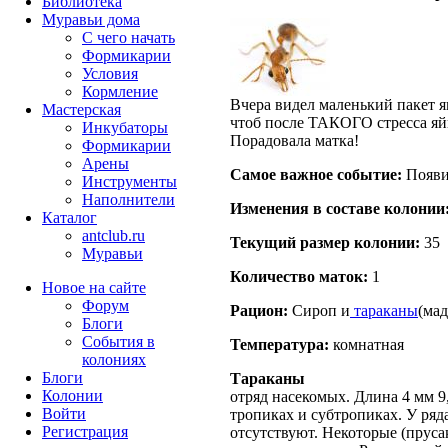
Библиотека
Муравьи дома
С чего начать
Формикарии
Условия
Кормление
Вчера видел маленький пакет 
Мастерская
чтоб после ТАКОГО стресса яйц
Инкубаторы
Порадовала матка!
Формикарии
Арены
Самое важное событие:
Появи
Инструменты
Наполнители
Изменения в составе кoлонии
Каталог
antclub.ru
Текущий размер кoлонии:
35
Муравьи
Количество маток:
1
Новое на сайте
Форум
Рацион:
Сироп и
тараканы
(мад
Блоги
События в
Температура:
комнатная
колониях
Блоги
Тараканы
Колонии
отряд насекомых. Длина 4 мм 9
Войти
тропиках и субтропиках. У ряд
Peгиcтpaция
отсутствуют. Некоторые (прусак