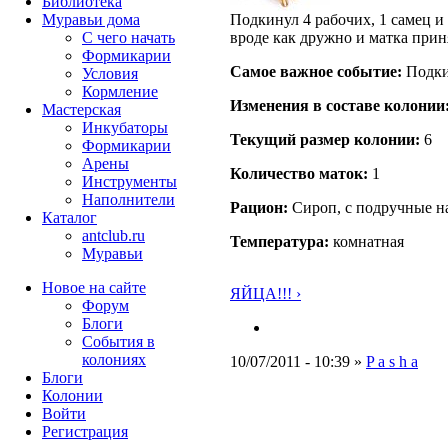
Библиотека
Подкинул 4 рабочих, 1 самец и
Муравьи дома
вроде как дружно и матка прин
С чего начать
Формикарии
Самое важное событие:
Подки
Условия
Кормление
Изменения в составе кoлонии
Мастерская
Инкубаторы
Текущий размер кoлонии:
6
Формикарии
Арены
Количество маток:
1
Инструменты
Наполнители
Рацион:
Сироп, с подручные н
Каталог
antclub.ru
Температура:
комнатная
Муравьи
Новое на сайте
ЯЙЦА!!! ›
Форум
Блоги
События в
колониях
10/07/2011 - 10:39 »
P a s h a
Блоги
Колонии
Войти
Peгиcтpaция