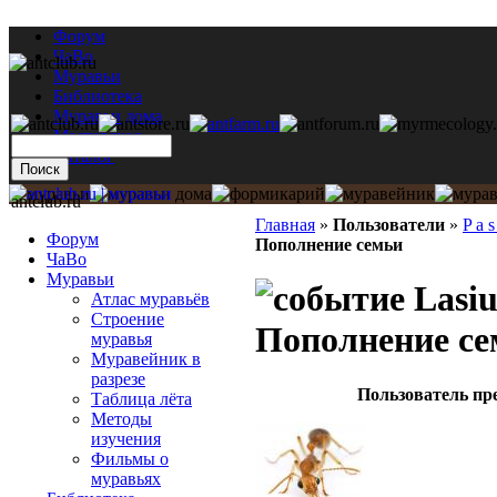
Форум
ЧаВо
Муравьи
Библиотека
Муравьи дома
Мастерская
Каталог
antclub.ru
Главная
»
Пользователи
»
P a s
Форум
Пополнение семьи
ЧаВо
Муравьи
Lasiu
Атлас муравьёв
Строение
Пополнение се
муравья
Муравейник в
разрезе
Пользователь пр
Таблица лёта
Методы
изучения
Фильмы о
муравьях